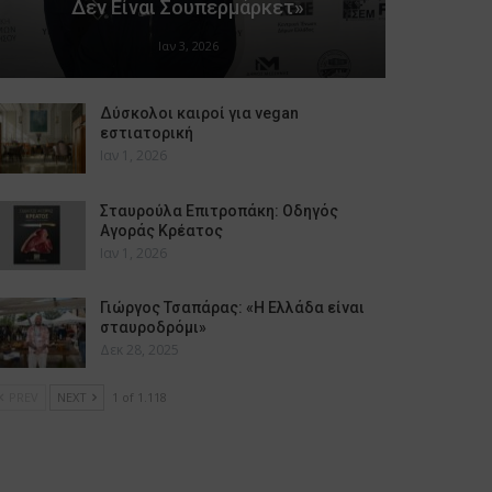
Δεν Είναι Σουπερμάρκετ»
Ιαν 3, 2026
Δύσκολοι καιροί για vegan
εστιατορική
Ιαν 1, 2026
Σταυρούλα Επιτροπάκη: Οδηγός
Αγοράς Κρέατος
Ιαν 1, 2026
Γιώργος Τσαπάρας: «Η Ελλάδα είναι
σταυροδρόμι»
Δεκ 28, 2025
PREV
NEXT
1 of 1.118