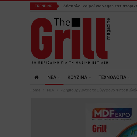
Δύσκολοι καιροί για vegan εστιατορικ
TRENDING
NEA
ΚΟΥΖΙΝΑ
ΤΕΧΝΟΛΟΓΙΑ
Home
NEA
«Δημιουργώντας το Σύγχρονο Ψητοπωλείο»