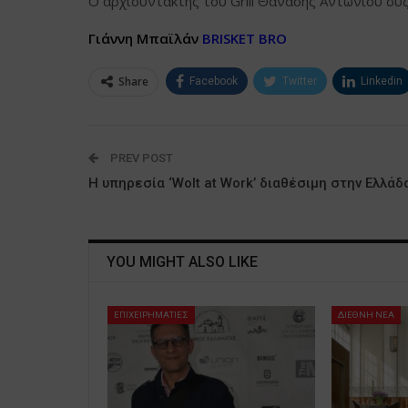
Ο αρχισυντάκτης του Grill Θανάσης Αντωνίου συζ
Γιάννη Μπαϊλάν
BRISKET BRO
Share
Facebook
Twitter
Linkedin
PREV POST
Η υπηρεσία ‘Wolt at Work’ διαθέσιμη στην Ελλάδ
YOU MIGHT ALSO LIKE
ΕΠΙΧΕΙΡΗΜΑΤΙΕΣ
ΔΙΕΘΝΗ ΝΕΑ