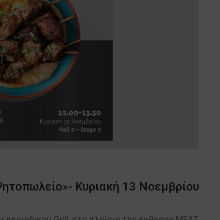
Ψητοπωλείο»- Κυριακή 13 Νοεμβρίου
 περιοδικού Grill, στο πλαίσιο της έκθεσης MEAT