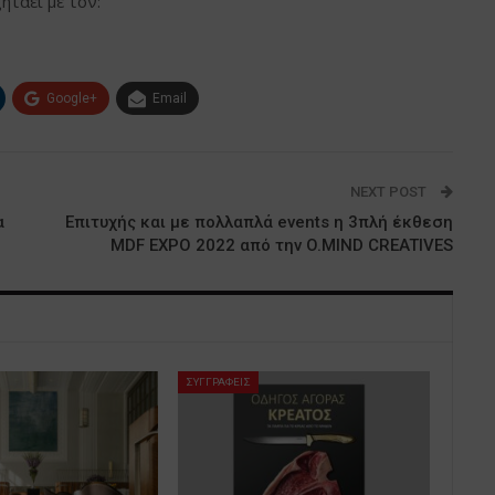
ητάει με τον:
Google+
Email
NEXT POST
α
Επιτυχής και με πολλαπλά events η 3πλή έκθεση
MDF EXPO 2022 από την O.MIND CREATIVES
ΣΥΓΓΡΑΦΕΙΣ