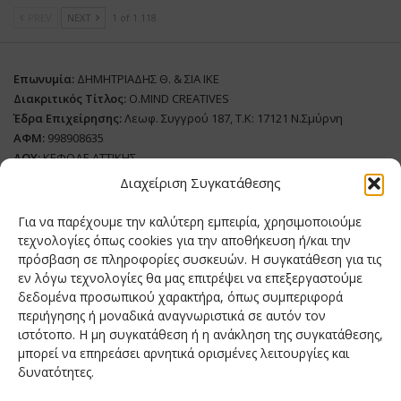
PREV
NEXT
1 of 1.118
Επωνυμία:
ΔΗΜΗΤΡΙΑΔΗΣ Θ. & ΣΙΑ ΙΚΕ
Διακριτικός Τίτλος:
O.MIND CREATIVES
Έδρα Επιχείρησης:
Λεωφ. Συγγρού 187, Τ.Κ: 17121 Ν.Σμύρνη
ΑΦΜ:
998908635
ΔΟΥ:
ΚΕΦΟΔΕ ΑΤΤΙΚΗΣ
Όνομα Ιδιοκτήτη και Νόμιμο Πρόσωπο
: Θεόδωρος Δημητριάδης
Διαχείριση Συγκατάθεσης
Διευθυντής Σύνταξης:
Ευθυμιάτου Μαίρη
Για να παρέχουμε την καλύτερη εμπειρία, χρησιμοποιούμε
Domain:
grillmagazine.gr
τεχνολογίες όπως cookies για την αποθήκευση ή/και την
πρόσβαση σε πληροφορίες συσκευών. Η συγκατάθεση για τις
Δικαιούχος Domain:
Θεόδωρος Δημητριάδης
εν λόγω τεχνολογίες θα μας επιτρέψει να επεξεργαστούμε
Διευθυντής:
Θεόδωρος Δημητριάδης
δεδομένα προσωπικού χαρακτήρα, όπως συμπεριφορά
Διαχειριστής:
Θεόδωρος Δημητριάδης
περιήγησης ή μοναδικά αναγνωριστικά σε αυτόν τον
Δήλωση Συμμόρφωσης
ιστότοπο. Η μη συγκατάθεση ή η ανάκληση της συγκατάθεσης,
μπορεί να επηρεάσει αρνητικά ορισμένες λειτουργίες και
Αριθμός Πιστοποίησης Μ.Η.Τ.:
242276
δυνατότητες.