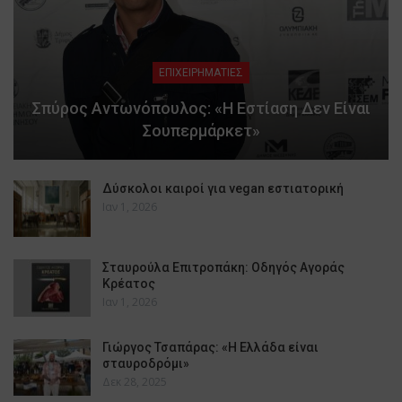
ΕΠΙΧΕΙΡΗΜΑΤΙΕΣ
Σπύρος Αντωνόπουλος: «Η Εστίαση Δεν Είναι
Σουπερμάρκετ»
Δύσκολοι καιροί για vegan εστιατορική
Ιαν 1, 2026
Σταυρούλα Επιτροπάκη: Οδηγός Αγοράς
Κρέατος
Ιαν 1, 2026
Γιώργος Τσαπάρας: «Η Ελλάδα είναι
σταυροδρόμι»
Δεκ 28, 2025