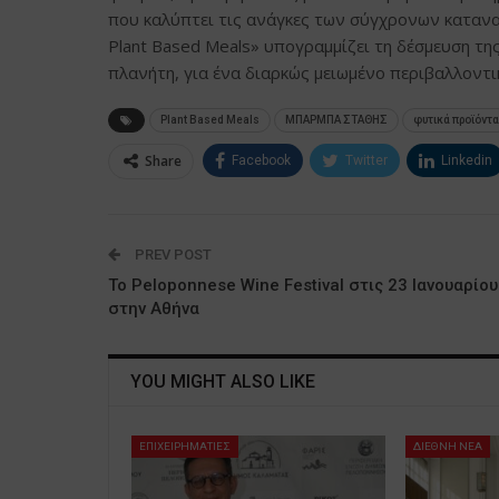
που καλύπτει τις ανάγκες των σύγχρονων κατανα
Plant Based Meals» υπογραμμίζει τη δέσμευση τ
πλανήτη, για ένα διαρκώς μειωμένο περιβαλλοντ
Plant Based Meals
ΜΠΑΡΜΠΑ ΣΤΑΘΗΣ
φυτικά προϊόντα
Share
Facebook
Twitter
Linkedin
PREV POST
Το Peloponnese Wine Festival στις 23 Ιανουαρίου
στην Αθήνα
YOU MIGHT ALSO LIKE
ΕΠΙΧΕΙΡΗΜΑΤΙΕΣ
ΔΙΕΘΝΗ ΝΕΑ