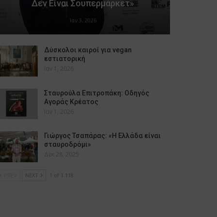
Δεν Είναι Σουπερμάρκετ»
Ιαν 3, 2026
Δύσκολοι καιροί για vegan
εστιατορική
Ιαν 1, 2026
Σταυρούλα Επιτροπάκη: Οδηγός
Αγοράς Κρέατος
Ιαν 1, 2026
Γιώργος Τσαπάρας: «Η Ελλάδα είναι
σταυροδρόμι»
Δεκ 28, 2025
PREV
NEXT
1 of 1.118