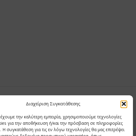
υ Μαίρη
Διαχείριση Συγκατάθεσης
ημητριάδης
ρέχουμε την καλύτερη εμπειρία, χρησιμοποιούμε τεχνολογίες
δης
ies για την αποθήκευση ή/και την πρόσβαση σε πληροφορίες
ιάδης
 Η συγκατάθεση για τις εν λόγω τεχνολογίες θα μας επιτρέψει
ργαστούμε δεδομένα προσωπικού χαρακτήρα, όπως