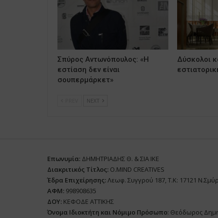
Σπύρος Αντωνόπουλος: «Η
Δύσκολοι κα
εστίαση δεν είναι
εστιατορικ
σουπερμάρκετ»
PREV
NEXT
Επωνυμία:
ΔΗΜΗΤΡΙΑΔΗΣ Θ. & ΣΙΑ ΙΚΕ
Διακριτικός Τίτλος:
O.MIND CREATIVES
Έδρα Επιχείρησης:
Λεωφ. Συγγρού 187, Τ.Κ: 17121 Ν.Σμύ
ΑΦΜ:
998908635
ΔΟΥ:
ΚΕΦΟΔΕ ΑΤΤΙΚΗΣ
Όνομα Ιδιοκτήτη και Νόμιμο Πρόσωπο
: Θεόδωρος Δημ