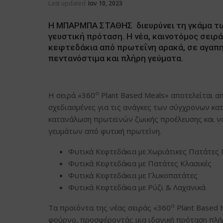
Last updated
Ιαν 10, 2023
Η ΜΠΑΡΜΠΑ ΣΤΑΘΗΣ διευρύνει τη γκάμα τω
γευστική πρόταση. Η νέα, καινοτόμος σειρά
κεφτεδάκια από πρωτεΐνη αρακά, σε αγαπη
πεντανόστιμα και πλήρη γεύματα.
ο
Η σειρά «360
Plant Based Meals» αποτελείται α
σχεδιασμένες για τις ανάγκες των σύγχρονων κα
κατανάλωση πρωτεϊνών ζωικής προέλευσης και να
γευμάτων από φυτική πρωτεΐνη.
Φυτικά Κεφτεδάκια με Xωριάτικες Πατάτες
Φυτικά Κεφτεδάκια με Πατάτες Κλασικές
Φυτικά Κεφτεδάκια με Γλυκοπατάτες
Φυτικά Κεφτεδάκια με Ρύζι & Λαχανικά
ο
Τα προϊόντα της νέας σειράς «360
Plant Based M
φούρνο, προσφέροντάς μια ιδανική πρόταση πλήρ