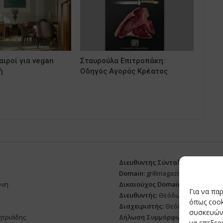
ιροί για vegan
Σταυρούλα Επιτροπάκη:
ή
Οδηγός Αγοράς Κρέατος
Διευθυντής Σύνταξης:
Ευθυμιάτο
Domain:
grillmagazine.gr
ρνη
Δικαιούχος Domain:
Θεόδωρος Δ
Για να πα
Διευθυντής:
Θεόδωρος Δημητριά
όπως cook
Διαχειριστής:
Θεόδωρος Δημητρ
συσκευών.
ητριάδης
Δήλωση Συμμόρφωσης
να επεξε