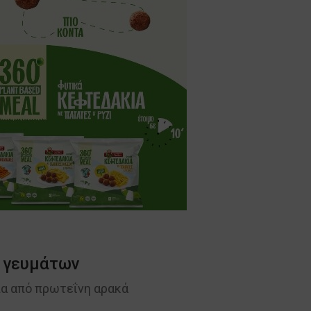
 γευμάτων
ια από πρωτεΐνη αρακά