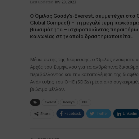
Last updated
Ιαν 23, 2023
Ο Όμιλος Goody’s-Everest, συμμετέχει στ
Global Compact) – τη μεγαλύτερη παγκόσμι
βιωσιμότητα – ισχυροποιώντας περαιτέρω 
κοινωνίας στην οποία δραστηριοποιείται.
Μέσω αυτής της δέσμευσης, ο Όμιλος ενσωματώνει
Αρχές του Συμφώνου για τα ανθρώπινα δικαιώματ
περιβάλλοντος και την καταπολέμηση της διαφθ
Ανάπτυξης του ΟΗΕ (SDGs) μέσα από συγκεκριμέν
βιώσιμο μέλλον.
everest
Goody’s
ΟΗΕ
Share
Facebook
Twitter
Linkedin