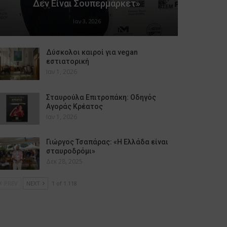
Δεν Είναι Σουπερμάρκετ»
Ιαν 3, 2026
Δύσκολοι καιροί για vegan
εστιατορική
Ιαν 1, 2026
Σταυρούλα Επιτροπάκη: Οδηγός
Αγοράς Κρέατος
Ιαν 1, 2026
Γιώργος Τσαπάρας: «Η Ελλάδα είναι
σταυροδρόμι»
Δεκ 28, 2025
PREV
NEXT
1 of 1.118