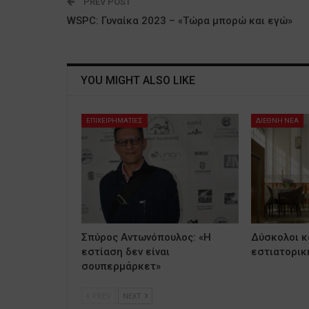
PREV POST
WSPC: Γυναίκα 2023 – «Τώρα μπορώ και εγώ»
YOU MIGHT ALSO LIKE
ΕΠΙΧΕΙΡΗΜΑΤΙΕΣ
ΔΙΕΘΝΗ ΝΕΑ
Σπύρος Αντωνόπουλος: «Η
Δύσκολοι κα
εστίαση δεν είναι
εστιατορικ
σουπερμάρκετ»
PREV
NEXT