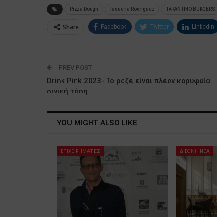
Pizza Dough
Taqueria Rodriguez
TARANTINO BURGERS
Share
Facebook
Twitter
Linkedin
PREV POST
Drink Pink 2023- Το ροζέ είναι πλέον κορυφαία
οινική τάση
YOU MIGHT ALSO LIKE
ΕΠΙΧΕΙΡΗΜΑΤΙΕΣ
ΔΙΕΘΝΗ ΝΕΑ