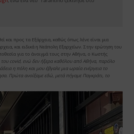
ugh
, ενώ ένα νέο Tarantino ξεκίνησε στο
ί και προς τα Εξάρχεια, καθώς όπως λένε είναι μια
ρχεια, και ειδικά η Νεάπολη Εξαρχείων. Στην ερώτηση του
οποθεσία για το άνοιγμά τους στην Αθήνα, ο Κωστής
 του covid, ενώ δεν ήξερα καθόλου από Αθήνα, παρόλο
άδεια η πόλη και μου έβγαλε μια ωραία ενέργεια το
ησα. Πρώτα ανοίξαμε εδώ, μετά πήγαμε Παγκράτι, το