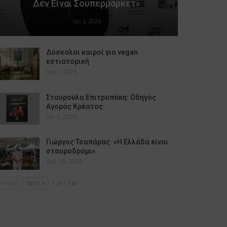
Δεν Είναι Σουπερμάρκετ»
Ιαν 3, 2026
Δύσκολοι καιροί για vegan
εστιατορική
Ιαν 1, 2026
Σταυρούλα Επιτροπάκη: Οδηγός
Αγοράς Κρέατος
Ιαν 1, 2026
Γιώργος Τσαπάρας: «Η Ελλάδα είναι
σταυροδρόμι»
Δεκ 28, 2025
PREV
NEXT
1 of 1.118