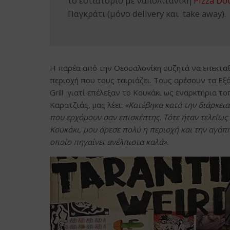
το εστιατόριο με ναπολιτάνικη
Pizza Do
Παγκράτι (μόνο delivery και take away).
Η παρέα από την Θεσσαλονίκη συζητά να επεκταθε
περιοχή που τους ταιριάζει. Τους αρέσουν τα Εξά
Grill γιατί επέλεξαν το Κουκάκι ως εναρκτήρια τ
Καρατζιάς, μας λέει:
«Κατέβηκα κατά την διάρκεια
που ερχόμουν σαν επισκέπτης. Τότε ήταν τελείως 
Κουκάκι, μου άρεσε πολύ η περιοχή και την αγάπ
οποίο πηγαίνει ανέλπιστα καλά».