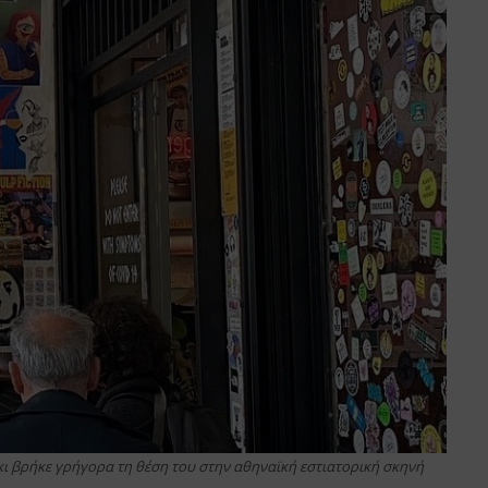
κι βρήκε γρήγορα τη θέση του στην αθηναϊκή εστιατορική σκηνή