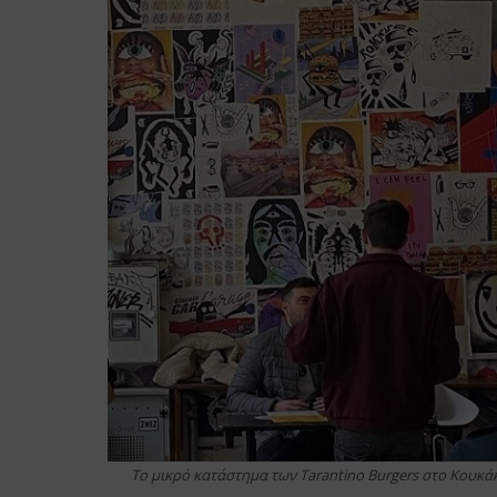
Το μικρό κατάστημα των Tarantino Burgers στο Κουκά