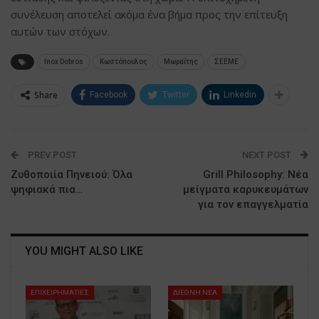
συνέλευση αποτελεί ακόμα ένα βήμα προς την επίτευξη
αυτών των στόχων.
Inox Dobros
Κωστόπουλος
Μωραΐτης
ΣΕΕΜΕ
Share
Facebook
Twitter
Linkedin
PREV POST
NEXT POST
Ζυθοποιία Πηνειού: Όλα
Grill Philosophy: Νέα
ψηφιακά πια…
μείγματα καρυκευμάτων
για τον επαγγελματία
YOU MIGHT ALSO LIKE
ΕΠΙΧΕΙΡΗΜΑΤΙΕΣ
ΔΙΕΘΝΗ ΝΕΑ