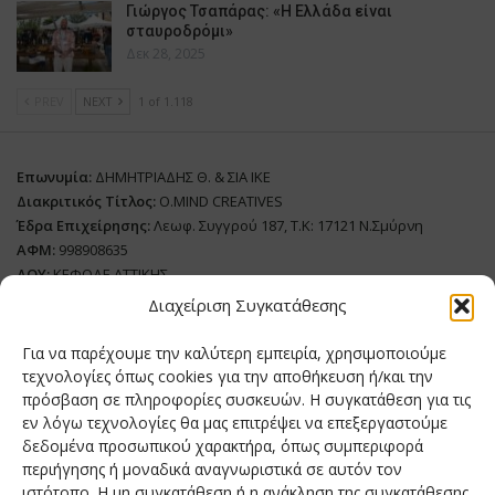
Γιώργος Τσαπάρας: «Η Ελλάδα είναι
σταυροδρόμι»
Δεκ 28, 2025
PREV
NEXT
1 of 1.118
Επωνυμία:
ΔΗΜΗΤΡΙΑΔΗΣ Θ. & ΣΙΑ ΙΚΕ
Διακριτικός Τίτλος:
O.MIND CREATIVES
Έδρα Επιχείρησης:
Λεωφ. Συγγρού 187, Τ.Κ: 17121 Ν.Σμύρνη
ΑΦΜ:
998908635
ΔΟΥ:
ΚΕΦΟΔΕ ΑΤΤΙΚΗΣ
Όνομα Ιδιοκτήτη και Νόμιμο Πρόσωπο
: Θεόδωρος Δημητριάδης
Διαχείριση Συγκατάθεσης
Διευθυντής Σύνταξης:
Ευθυμιάτου Μαίρη
Για να παρέχουμε την καλύτερη εμπειρία, χρησιμοποιούμε
Domain:
grillmagazine.gr
τεχνολογίες όπως cookies για την αποθήκευση ή/και την
Δικαιούχος Domain:
Θεόδωρος Δημητριάδης
πρόσβαση σε πληροφορίες συσκευών. Η συγκατάθεση για τις
εν λόγω τεχνολογίες θα μας επιτρέψει να επεξεργαστούμε
Διευθυντής:
Θεόδωρος Δημητριάδης
δεδομένα προσωπικού χαρακτήρα, όπως συμπεριφορά
Διαχειριστής:
Θεόδωρος Δημητριάδης
περιήγησης ή μοναδικά αναγνωριστικά σε αυτόν τον
Δήλωση Συμμόρφωσης
ιστότοπο. Η μη συγκατάθεση ή η ανάκληση της συγκατάθεσης,