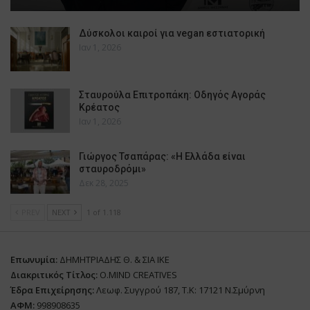
Δύσκολοι καιροί για vegan εστιατορική
Ιαν 1, 2026
Σταυρούλα Επιτροπάκη: Οδηγός Αγοράς
Κρέατος
Ιαν 1, 2026
Γιώργος Τσαπάρας: «Η Ελλάδα είναι
σταυροδρόμι»
Δεκ 28, 2025
PREV
NEXT
1 of 1.118
Επωνυμία:
ΔΗΜΗΤΡΙΑΔΗΣ Θ. & ΣΙΑ ΙΚΕ
Διακριτικός Τίτλος:
O.MIND CREATIVES
Έδρα Επιχείρησης:
Λεωφ. Συγγρού 187, Τ.Κ: 17121 Ν.Σμύρνη
ΑΦΜ:
998908635