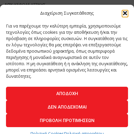
ΔΟΥ:
ΚΕΦΟΔΕ ΑΤΤΙΚΗΣ
Όνομα Ιδιοκτήτη και Νόμιμο Πρόσωπο
: Θεόδωρος Δημητριάδης
Διαχείριση Συγκατάθεσης
Διευθυντής Σύνταξης:
Ευθυμιάτου Μαίρη
Για να παρέχουμε την καλύτερη εμπειρία, χρησιμοποιούμε
Domain:
grillmagazine.gr
τεχνολογίες όπως cookies για την αποθήκευση ή/και την
πρόσβαση σε πληροφορίες συσκευών. Η συγκατάθεση για τις
Δικαιούχος Domain:
Θεόδωρος Δημητριάδης
εν λόγω τεχνολογίες θα μας επιτρέψει να επεξεργαστούμε
Διευθυντής:
Θεόδωρος Δημητριάδης
δεδομένα προσωπικού χαρακτήρα, όπως συμπεριφορά
Διαχειριστής:
Θεόδωρος Δημητριάδης
περιήγησης ή μοναδικά αναγνωριστικά σε αυτόν τον
Δήλωση Συμμόρφωσης
ιστότοπο. Η μη συγκατάθεση ή η ανάκληση της συγκατάθεσης,
μπορεί να επηρεάσει αρνητικά ορισμένες λειτουργίες και
Αριθμός Πιστοποίησης Μ.Η.Τ.:
242276
δυνατότητες.
ΑΠΟΔΟΧΉ
Home
NEA
ΚΟΥΖΙΝΑ
ΤΕΧΝΟΛΟΓΙΑ
ΛΕΙΤΟΥΡΓΙΑ
ΔΕΝ ΑΠΟΔΈΧΟΜΑΙ
ΑΝΘΡΩΠΟΙ
ΠΕΡΙΟΔΙΚΟ
ΕΠΙΚΟΙΝΩΝΙΑ
ΠΡΟΒΟΛΉ ΠΡΟΤΙΜΉΣΕΩΝ
O.MIND CREATIVES
© 2026 - All Rights Reserved. -
Πολιτική Απορρήτου
Powered by
BYTE A COOKIE
Πολιτική Cookies
Πολιτική απορρήτου