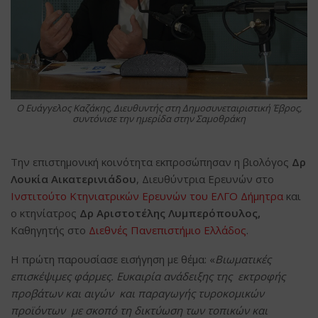
O Ευάγγελος Καζάκης, Διευθυντής στη Δημοσυνεταιριστική Έβρος,
συντόνισε την ημερίδα στην Σαμοθράκη
Την επιστημονική κοινότητα εκπροσώπησαν η βιολόγος
Δρ
Λουκία Αικατερινιάδου
, Διευθύντρια Ερευνών στο
Ινστιτούτο Κτηνιατρικών Ερευνών του ΕΛΓΟ Δήμητρα
και
ο κτηνίατρος
Δρ Αριστοτέλης Λυμπερόπουλος,
Καθηγητής στο
Διεθνές Πανεπιστήμιο Ελλάδος
.
Η πρώτη παρουσίασε εισήγηση με θέμα: «
Βιωματικές
επισκέψιμες φάρμες. Ευκαιρία ανάδειξης της εκτροφής
προβάτων και αιγών και παραγωγής τυροκομικών
προϊόντων με σκοπό τη δικτύωση των τοπικών και