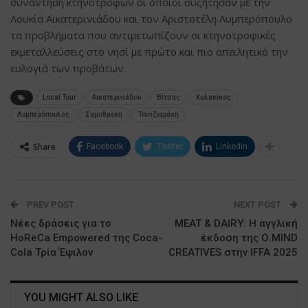
συνάντηση κτηνοτρόφων οι οποίοι συζήτησαν με την
Λουκία Αικατερινιάδου και τον Αριστοτέλη Λυμπερόπουλο
τα προβλήματα που αντιμετωπίζουν οι κτηνοτροφικές
εκμεταλλεύσεις στο νησί με πρώτο και πιο απειλητικό την
ευλογιά των προβάτων.
Local Tour
Αικατερινιάδου
Βίτσας
Καλακίκος
Λυμπερόπουλος
Σαμοθράκη
Τουτζιαράκη
Share
Facebook
Twitter
Linkedin
PREV POST
NEXT POST
Νέες δράσεις για το
MEAT & DAIRY: Η αγγλική
HoReCa Empowered της Coca-
έκδοση της Ο.MIND
Cola Τρία Έψιλον
CREATIVES στην IFFA 2025
YOU MIGHT ALSO LIKE