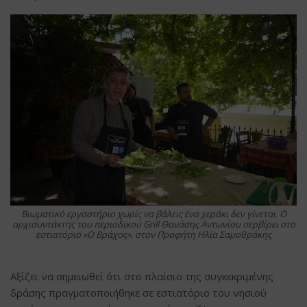
Βιωματικό εργαστήριο χωρίς να βάλεις ένα χεράκι δεν γίνεται. Ο
αρχισυντάκτης του περιοδικού Grill Θανάσης Αντωνίου σερβίρει στο
εστιατόριο
«
Ο Βράχος
»
, στον Προφήτη Ηλία Σαμοθράκης
Αξίζει να σημειωθεί ότι στο πλαίσιο της συγκεκριμένης
δράσης πραγματοποιήθηκε σε εστιατόριο του νησιού