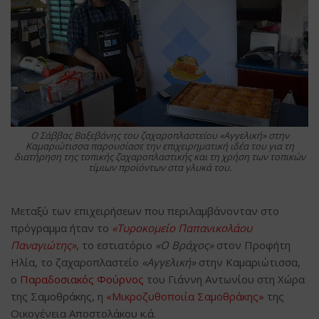
O Σάββας Βαξεβάνης του ζαχαροπλαστείου
«
Αγγελική
»
στην
Καμαριώτισσα παρουσίασε την επιχειρηματική ιδέα του για τη
διατήρηση της τοπικής ζαχαροπλαστικής και τη χρήση των τοπικών
τίμιων προϊόντων στα γλυκά του.
Μεταξύ των επιχειρήσεων που περιλαμβάνονταν στο
πρόγραμμα ήταν το
«Τυροκομείο Παπανικολάου
Παναγιώτης»
, το εστιατόριο
«Ο Βράχος»
στον Προφήτη
Ηλία, το ζαχαροπλαστείο
«Αγγελική»
στην Καμαριώτισσα,
ο
Παραδοσιακός Φούρνος
του Γιάννη Αντωνίου στη Χώρα
της Σαμοθράκης, η
«Μικροζυθοποιία Σαμοθράκης»
της
Οικογένεια Αποστολάκου κ.ά.