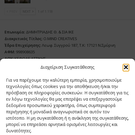
PREV
NEXT
1 of 1.118
Επωνυμία:
ΔΗΜΗΤΡΙΑΔΗΣ Θ. & ΣΙΑ ΙΚΕ
Διακριτικός Τίτλος:
O.MIND CREATIVES
Έδρα Επιχείρησης:
Λεωφ. Συγγρού 187, Τ.Κ: 17121 Ν.Σμύρνη
ΑΦΜ:
998908635
ΔΟΥ:
ΚΕΦΟΔΕ ΑΤΤΙΚΗΣ
Όνομα Ιδιοκτήτη και Νόμιμο Πρόσωπο
: Θεόδωρος Δημητριάδης
Διαχείριση Συγκατάθεσης
Διευθυντής Σύνταξης:
Ευθυμιάτου Μαίρη
Για να παρέχουμε την καλύτερη εμπειρία, χρησιμοποιούμε
Domain:
grillmagazine.gr
τεχνολογίες όπως cookies για την αποθήκευση ή/και την
πρόσβαση σε πληροφορίες συσκευών. Η συγκατάθεση για τις
Δικαιούχος Domain:
Θεόδωρος Δημητριάδης
εν λόγω τεχνολογίες θα μας επιτρέψει να επεξεργαστούμε
Διευθυντής:
Θεόδωρος Δημητριάδης
δεδομένα προσωπικού χαρακτήρα, όπως συμπεριφορά
Διαχειριστής:
Θεόδωρος Δημητριάδης
περιήγησης ή μοναδικά αναγνωριστικά σε αυτόν τον
Δήλωση Συμμόρφωσης
ιστότοπο. Η μη συγκατάθεση ή η ανάκληση της συγκατάθεσης,
μπορεί να επηρεάσει αρνητικά ορισμένες λειτουργίες και
Αριθμός Πιστοποίησης Μ.Η.Τ.:
242276
δυνατότητες.