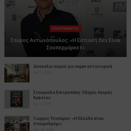
ΕΠΙΧΕΙΡΗΜΑΤΙΕΣ
Σπύρος Αντωνόπουλος: «Η Εστίαση Δεν Είναι
Σουπερμάρκετ»
Δύσκολοι καιροί για vegan εστιατορική
Ιαν 1, 2026
Σταυρούλα Επιτροπάκη: Οδηγός Αγοράς
Κρέατος
Ιαν 1, 2026
Γιώργος Τσαπάρας: «Η Ελλάδα είναι
σταυροδρόμι»
Δεκ 28, 2025