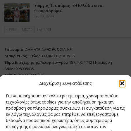
Γιώργος Τσαπάρας: «Η Ελλάδα είναι
σταυροδρόμι»
Δεκ 28, 2025
PREV
NEXT
1 of 1.118
Επωνυμία:
ΔΗΜΗΤΡΙΑΔΗΣ Θ. & ΣΙΑ ΙΚΕ
Διακριτικός Τίτλος:
O.MIND CREATIVES
Έδρα Επιχείρησης:
Λεωφ. Συγγρού 187, Τ.Κ: 17121 Ν.Σμύρνη
ΑΦΜ:
998908635
ΔΟΥ:
ΚΕΦΟΔΕ ΑΤΤΙΚΗΣ
Όνομα Ιδιοκτήτη και Νόμιμο Πρόσωπο
: Θεόδωρος Δημητριάδης
Διαχείριση Συγκατάθεσης
Διευθυντής Σύνταξης:
Ευθυμιάτου Μαίρη
Για να παρέχουμε την καλύτερη εμπειρία, χρησιμοποιούμε
Domain:
grillmagazine.gr
τεχνολογίες όπως cookies για την αποθήκευση ή/και την
πρόσβαση σε πληροφορίες συσκευών. Η συγκατάθεση για τις
Δικαιούχος Domain:
Θεόδωρος Δημητριάδης
εν λόγω τεχνολογίες θα μας επιτρέψει να επεξεργαστούμε
Διευθυντής:
Θεόδωρος Δημητριάδης
δεδομένα προσωπικού χαρακτήρα, όπως συμπεριφορά
Διαχειριστής:
Θεόδωρος Δημητριάδης
περιήγησης ή μοναδικά αναγνωριστικά σε αυτόν τον
Δήλωση Συμμόρφωσης