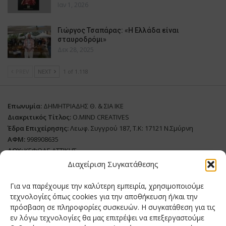
Ιαν 1, 2026
Γιώργος Τσαπάρας: «Η Ελλάδα είναι
σταυροδρόμι»
Δεκ 28, 2025
PREV
NEXT
1 of 1.118
Επωνυμία:
ΔΗΜΗΤΡΙΑΔΗΣ Θ. & ΣΙΑ ΙΚΕ
Διακριτικός Τίτλος:
O.MIND CREATIVES
Έδρα Επιχείρησης:
Λεωφ. Συγγρού 187, Τ.Κ: 17121 Ν.Σμύρνη
ΑΦΜ:
998908635
ΔΟΥ:
ΚΕΦΟΔΕ ΑΤΤΙΚΗΣ
Όνομα Ιδιοκτήτη και Νόμιμο Πρόσωπο
: Θεόδωρος Δημητριάδης
Διαχείριση Συγκατάθεσης
Διευθυντής Σύνταξης:
Ευθυμιάτου Μαίρη
Για να παρέχουμε την καλύτερη εμπειρία, χρησιμοποιούμε
Domain:
grillmagazine.gr
τεχνολογίες όπως cookies για την αποθήκευση ή/και την
πρόσβαση σε πληροφορίες συσκευών. Η συγκατάθεση για τις
Δικαιούχος Domain:
Θεόδωρος Δημητριάδης
εν λόγω τεχνολογίες θα μας επιτρέψει να επεξεργαστούμε
Διευθυντής:
Θεόδωρος Δημητριάδης