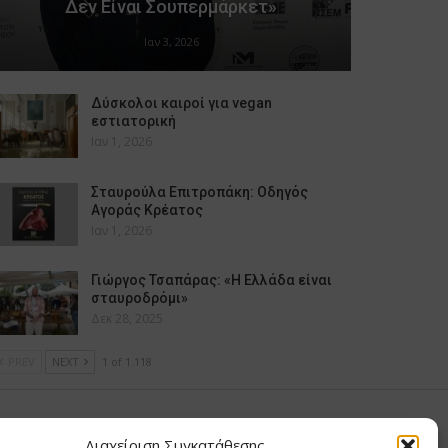
Δεν Είναι Σουπερμάρκετ»
Ιαν 3, 2026
Δύσκολοι καιροί για vegan
εστιατορική
Ιαν 1, 2026
Σταυρούλα Επιτροπάκη: Οδηγός
Αγοράς Κρέατος
Ιαν 1, 2026
Γιώργος Τσαπάρας: «Η Ελλάδα είναι
σταυροδρόμι»
Δεκ 28, 2025
PREV
NEXT
1 of 1.118
υ Μαίρη
Διαχείριση Συγκατάθεσης