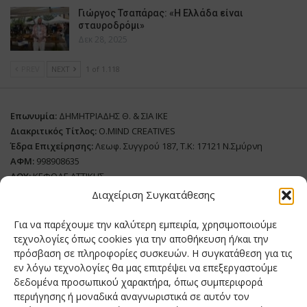
Γιώργος Τσαπάρας: «Η Ελλάδα είναι
σταυροδρόμι»
Δεκ 28, 2025
PREV
NEXT
1 of 1.118
Επωνυμία:
ΔΗΜΗΤΡΙΑΔΗΣ Θ. & ΣΙΑ ΙΚΕ
Διακριτικός Τίτλος:
O.MIND CREATIVES
Έδρα Επιχείρησης:
Λεωφ. Συγγρού 187, Τ.Κ: 17121 Ν.Σμύρνη
ΑΦΜ:
998908635
ΔΟΥ:
ΚΕΦΟΔΕ ΑΤΤΙΚΗΣ
Όνομα Ιδιοκτήτη και Νόμιμο Πρόσωπο
: Θεόδωρος Δημητριάδης
Διαχείριση Συγκατάθεσης
Διευθυντής Σύνταξης:
Ευθυμιάτου Μαίρη
Για να παρέχουμε την καλύτερη εμπειρία, χρησιμοποιούμε
Domain:
grillmagazine.gr
τεχνολογίες όπως cookies για την αποθήκευση ή/και την
πρόσβαση σε πληροφορίες συσκευών. Η συγκατάθεση για τις
Δικαιούχος Domain:
Θεόδωρος Δημητριάδης
εν λόγω τεχνολογίες θα μας επιτρέψει να επεξεργαστούμε
Διευθυντής:
Θεόδωρος Δημητριάδης
δεδομένα προσωπικού χαρακτήρα, όπως συμπεριφορά
Διαχειριστής:
Θεόδωρος Δημητριάδης
περιήγησης ή μοναδικά αναγνωριστικά σε αυτόν τον
Δήλωση Συμμόρφωσης