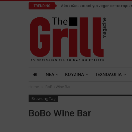
Δύσκολοι καιροί για vegan εστιατορικ
TRENDING
NEA
ΚΟΥΖΙΝΑ
ΤΕΧΝΟΛΟΓΙΑ
Home
ΒοΒο Wine Bar
Browsing Tag
ΒοΒο Wine Bar