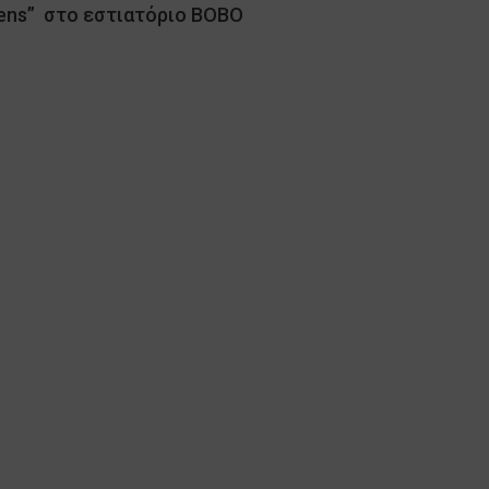
hens” στο εστιατόριο BOBO