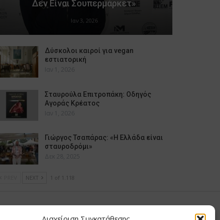
Δεν Είναι Σουπερμάρκετ»
Ιαν 3, 2026
Δύσκολοι καιροί για vegan
εστιατορική
Ιαν 1, 2026
Σταυρούλα Επιτροπάκη: Οδηγός
Αγοράς Κρέατος
Ιαν 1, 2026
Γιώργος Τσαπάρας: «Η Ελλάδα είναι
σταυροδρόμι»
Δεκ 28, 2025
PREV
NEXT
1 of 1.118
υ Μαίρη
Διαχείριση Συγκατάθεσης