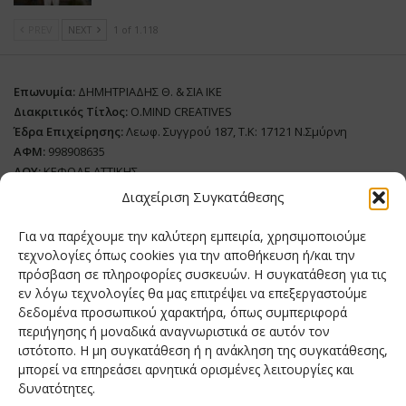
PREV
NEXT
1 of 1.118
Επωνυμία:
ΔΗΜΗΤΡΙΑΔΗΣ Θ. & ΣΙΑ ΙΚΕ
Διακριτικός Τίτλος:
O.MIND CREATIVES
Έδρα Επιχείρησης:
Λεωφ. Συγγρού 187, Τ.Κ: 17121 Ν.Σμύρνη
ΑΦΜ:
998908635
ΔΟΥ:
ΚΕΦΟΔΕ ΑΤΤΙΚΗΣ
Όνομα Ιδιοκτήτη και Νόμιμο Πρόσωπο
: Θεόδωρος Δημητριάδης
Διαχείριση Συγκατάθεσης
Διευθυντής Σύνταξης:
Ευθυμιάτου Μαίρη
Για να παρέχουμε την καλύτερη εμπειρία, χρησιμοποιούμε
Domain:
grillmagazine.gr
τεχνολογίες όπως cookies για την αποθήκευση ή/και την
Δικαιούχος Domain:
Θεόδωρος Δημητριάδης
πρόσβαση σε πληροφορίες συσκευών. Η συγκατάθεση για τις
εν λόγω τεχνολογίες θα μας επιτρέψει να επεξεργαστούμε
Διευθυντής:
Θεόδωρος Δημητριάδης
δεδομένα προσωπικού χαρακτήρα, όπως συμπεριφορά
Διαχειριστής:
Θεόδωρος Δημητριάδης
περιήγησης ή μοναδικά αναγνωριστικά σε αυτόν τον
Δήλωση Συμμόρφωσης
ιστότοπο. Η μη συγκατάθεση ή η ανάκληση της συγκατάθεσης,
μπορεί να επηρεάσει αρνητικά ορισμένες λειτουργίες και
Αριθμός Πιστοποίησης Μ.Η.Τ.:
242276
δυνατότητες.