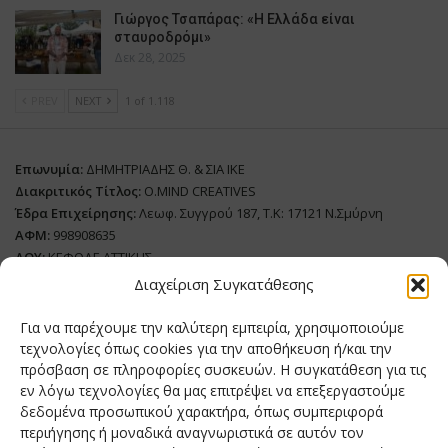
Γιώργος Τσαπάρας: «Η Ελλάδα είναι
σταυροδρόμι»
Δεκ 28, 2025
PREV
NEXT
1 of 1.118
Επωνυμία:
ΔΗΜΗΤΡΙΑΔΗΣ Θ. & ΣΙΑ ΙΚΕ
Διακριτικός Τίτλος:
O.MIND CREATIVES
Έδρα Επιχείρησης:
Λεωφ. Συγγρού 187, Τ.Κ: 17121 Ν.Σμύρνη
ΑΦΜ:
998908635
ΔΟΥ:
ΚΕΦΟΔΕ ΑΤΤΙΚΗΣ
Όνομα Ιδιοκτήτη και Νόμιμο Πρόσωπο
: Θεόδωρος Δημητριάδης
Διαχείριση Συγκατάθεσης
Διευθυντής Σύνταξης:
Ευθυμιάτου Μαίρη
Για να παρέχουμε την καλύτερη εμπειρία, χρησιμοποιούμε
Domain:
grillmagazine.gr
τεχνολογίες όπως cookies για την αποθήκευση ή/και την
πρόσβαση σε πληροφορίες συσκευών. Η συγκατάθεση για τις
Δικαιούχος Domain:
Θεόδωρος Δημητριάδης
εν λόγω τεχνολογίες θα μας επιτρέψει να επεξεργαστούμε
Διευθυντής:
Θεόδωρος Δημητριάδης
δεδομένα προσωπικού χαρακτήρα, όπως συμπεριφορά
Διαχειριστής:
Θεόδωρος Δημητριάδης
περιήγησης ή μοναδικά αναγνωριστικά σε αυτόν τον
Δήλωση Συμμόρφωσης