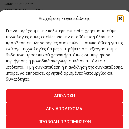
ΑΦΜ:
998908635
ΔΟΥ:
ΚΕΦΟΔΕ ΑΤΤΙΚΗΣ
Όνομα Ιδιοκτήτη και Νόμιμο Πρόσωπο
: Θεόδωρος Δημητριάδης
Διαχείριση Συγκατάθεσης
Διευθυντής Σύνταξης:
Ευθυμιάτου Μαίρη
Για να παρέχουμε την καλύτερη εμπειρία, χρησιμοποιούμε
Domain:
grillmagazine.gr
τεχνολογίες όπως cookies για την αποθήκευση ή/και την
Δικαιούχος Domain:
Θεόδωρος Δημητριάδης
πρόσβαση σε πληροφορίες συσκευών. Η συγκατάθεση για τις
εν λόγω τεχνολογίες θα μας επιτρέψει να επεξεργαστούμε
Διευθυντής:
Θεόδωρος Δημητριάδης
δεδομένα προσωπικού χαρακτήρα, όπως συμπεριφορά
Διαχειριστής:
Θεόδωρος Δημητριάδης
περιήγησης ή μοναδικά αναγνωριστικά σε αυτόν τον
Δήλωση Συμμόρφωσης
ιστότοπο. Η μη συγκατάθεση ή η ανάκληση της συγκατάθεσης,
μπορεί να επηρεάσει αρνητικά ορισμένες λειτουργίες και
Αριθμός Πιστοποίησης Μ.Η.Τ.:
242276
δυνατότητες.
ΑΠΟΔΟΧΉ
Home
NEA
ΚΟΥΖΙΝΑ
ΤΕΧΝΟΛΟΓΙΑ
ΛΕΙΤΟΥΡΓΙΑ
ΔΕΝ ΑΠΟΔΈΧΟΜΑΙ
ΑΝΘΡΩΠΟΙ
ΠΕΡΙΟΔΙΚΟ
ΕΠΙΚΟΙΝΩΝΙΑ
ΠΡΟΒΟΛΉ ΠΡΟΤΙΜΉΣΕΩΝ
O.MIND CREATIVES
© 2026 - All Rights Reserved. -
Πολιτική Απορρήτου