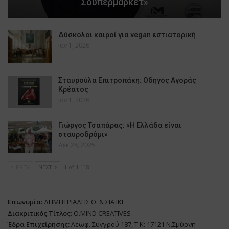
Σουπερμάρκετ»
Δύσκολοι καιροί για vegan εστιατορική
Ιαν 1, 2026
Σταυρούλα Επιτροπάκη: Οδηγός Αγοράς
Κρέατος
Ιαν 1, 2026
Γιώργος Τσαπάρας: «Η Ελλάδα είναι
σταυροδρόμι»
Δεκ 28, 2025
PREV
NEXT
1 of 1.118
Επωνυμία:
ΔΗΜΗΤΡΙΑΔΗΣ Θ. & ΣΙΑ ΙΚΕ
Διακριτικός Τίτλος:
O.MIND CREATIVES
Έδρα Επιχείρησης:
Λεωφ. Συγγρού 187, Τ.Κ: 17121 Ν.Σμύρνη