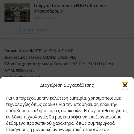
Γιώργος Τσαπάρας: «Η Ελλάδα είναι
σταυροδρόμι»
Δεκ 28, 2025
PREV
NEXT
1 of 1.118
Επωνυμία:
ΔΗΜΗΤΡΙΑΔΗΣ Θ. & ΣΙΑ ΙΚΕ
Διακριτικός Τίτλος:
O.MIND CREATIVES
Έδρα Επιχείρησης:
Λεωφ. Συγγρού 187, Τ.Κ: 17121 Ν.Σμύρνη
ΑΦΜ:
998908635
ΔΟΥ:
ΚΕΦΟΔΕ ΑΤΤΙΚΗΣ
Όνομα Ιδιοκτήτη και Νόμιμο Πρόσωπο
: Θεόδωρος Δημητριάδης
Διαχείριση Συγκατάθεσης
Διευθυντής Σύνταξης:
Ευθυμιάτου Μαίρη
Για να παρέχουμε την καλύτερη εμπειρία, χρησιμοποιούμε
Domain:
grillmagazine.gr
τεχνολογίες όπως cookies για την αποθήκευση ή/και την
πρόσβαση σε πληροφορίες συσκευών. Η συγκατάθεση για τις
Δικαιούχος Domain:
Θεόδωρος Δημητριάδης
εν λόγω τεχνολογίες θα μας επιτρέψει να επεξεργαστούμε
Διευθυντής:
Θεόδωρος Δημητριάδης
δεδομένα προσωπικού χαρακτήρα, όπως συμπεριφορά
Διαχειριστής:
Θεόδωρος Δημητριάδης
περιήγησης ή μοναδικά αναγνωριστικά σε αυτόν τον
Δήλωση Συμμόρφωσης