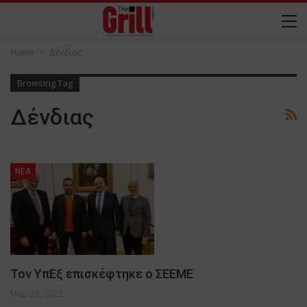
Home
Δένδιας
Browsing Tag
Δένδιας
NEA
Τον ΥπΕξ επισκέφτηκε ο ΣΕΕΜΕ
Μαρ 23, 2022