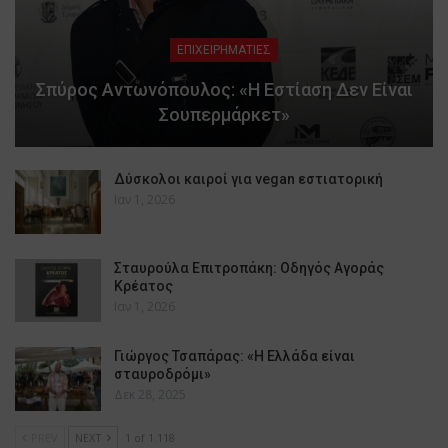
ΕΠΙΧΕΙΡΗΜΑΤΙΕΣ
Σπύρος Αντωνόπουλος: «Η Εστίαση Δεν Είναι
Σουπερμάρκετ»
Δύσκολοι καιροί για vegan εστιατορική
Ιαν 1, 2026
Σταυρούλα Επιτροπάκη: Οδηγός Αγοράς
Κρέατος
Ιαν 1, 2026
Γιώργος Τσαπάρας: «Η Ελλάδα είναι
σταυροδρόμι»
Δεκ 28, 2025
PREV
NEXT
1 of 1.118