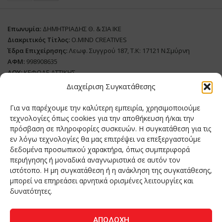
Επωνυμία:
ΔΗΜΗΤΡΙΑΔΗΣ Θ. & ΣΙΑ ΙΚΕ
Διακριτικός Τίτλος:
O.MIND CREATIVES
Έδρα Επιχείρησης:
Λεωφ. Συγγρού 187, Τ.Κ: 17121 Ν.Σμύρνη
ΑΦΜ:
998908635
ΔΟΥ:
ΚΕΦΟΔΕ ΑΤΤΙΚΗΣ
Όνομα Ιδιοκτήτη και Νόμιμο Πρόσωπο
: Θεόδωρος Δημητριάδης
Διαχείριση Συγκατάθεσης
Διευθυντής Σύνταξης:
Ευθυμιάτου Μαίρη
Για να παρέχουμε την καλύτερη εμπειρία, χρησιμοποιούμε
Domain:
grillmagazine.gr
τεχνολογίες όπως cookies για την αποθήκευση ή/και την
Δικαιούχος Domain:
Θεόδωρος Δημητριάδης
πρόσβαση σε πληροφορίες συσκευών. Η συγκατάθεση για τις
εν λόγω τεχνολογίες θα μας επιτρέψει να επεξεργαστούμε
Διευθυντής:
Θεόδωρος Δημητριάδης
δεδομένα προσωπικού χαρακτήρα, όπως συμπεριφορά
Διαχειριστής:
Θεόδωρος Δημητριάδης
περιήγησης ή μοναδικά αναγνωριστικά σε αυτόν τον
Δήλωση Συμμόρφωσης
ιστότοπο. Η μη συγκατάθεση ή η ανάκληση της συγκατάθεσης,
μπορεί να επηρεάσει αρνητικά ορισμένες λειτουργίες και
Αριθμός Πιστοποίησης Μ.Η.Τ.:
242276
δυνατότητες.
ΑΠΟΔΟΧΉ