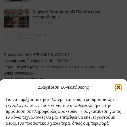
Γιώργος Τσαπάρας: «Η Ελλάδα είναι
σταυροδρόμι»
Δεκ 28, 2025
PREV
NEXT
1 of 1.118
Επωνυμία:
ΔΗΜΗΤΡΙΑΔΗΣ Θ. & ΣΙΑ ΙΚΕ
Διακριτικός Τίτλος:
O.MIND CREATIVES
Έδρα Επιχείρησης:
Λεωφ. Συγγρού 187, Τ.Κ: 17121 Ν.Σμύρνη
ΑΦΜ:
998908635
ΔΟΥ:
ΚΕΦΟΔΕ ΑΤΤΙΚΗΣ
Όνομα Ιδιοκτήτη και Νόμιμο Πρόσωπο
: Θεόδωρος Δημητριάδης
Διαχείριση Συγκατάθεσης
Διευθυντής Σύνταξης:
Ευθυμιάτου Μαίρη
Για να παρέχουμε την καλύτερη εμπειρία, χρησιμοποιούμε
Domain:
grillmagazine.gr
τεχνολογίες όπως cookies για την αποθήκευση ή/και την
πρόσβαση σε πληροφορίες συσκευών. Η συγκατάθεση για τις
Δικαιούχος Domain:
Θεόδωρος Δημητριάδης
εν λόγω τεχνολογίες θα μας επιτρέψει να επεξεργαστούμε
Διευθυντής:
Θεόδωρος Δημητριάδης
δεδομένα προσωπικού χαρακτήρα, όπως συμπεριφορά
Διαχειριστής:
Θεόδωρος Δημητριάδης