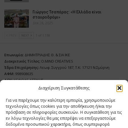
Γιώργος Τσαπάρας: «Η Ελλάδα είναι
σταυροδρόμι»
Δεκ 28, 2025
PREV
NEXT
1 of 1.118
Επωνυμία:
ΔΗΜΗΤΡΙΑΔΗΣ Θ. & ΣΙΑ ΙΚΕ
Διακριτικός Τίτλος:
O.MIND CREATIVES
Έδρα Επιχείρησης:
Λεωφ. Συγγρού 187, Τ.Κ: 17121 Ν.Σμύρνη
ΑΦΜ:
998908635
ΔΟΥ:
ΚΕΦΟΔΕ ΑΤΤΙΚΗΣ
Όνομα Ιδιοκτήτη και Νόμιμο Πρόσωπο
: Θεόδωρος Δημητριάδης
Διαχείριση Συγκατάθεσης
Διευθυντής Σύνταξης:
Ευθυμιάτου Μαίρη
Για να παρέχουμε την καλύτερη εμπειρία, χρησιμοποιούμε
Domain:
grillmagazine.gr
τεχνολογίες όπως cookies για την αποθήκευση ή/και την
πρόσβαση σε πληροφορίες συσκευών. Η συγκατάθεση για τις
Δικαιούχος Domain:
Θεόδωρος Δημητριάδης
εν λόγω τεχνολογίες θα μας επιτρέψει να επεξεργαστούμε
Διευθυντής:
Θεόδωρος Δημητριάδης
δεδομένα προσωπικού χαρακτήρα, όπως συμπεριφορά
Διαχειριστής:
Θεόδωρος Δημητριάδης