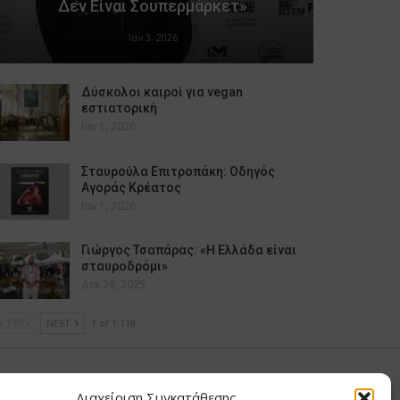
Δεν Είναι Σουπερμάρκετ»
Ιαν 3, 2026
Δύσκολοι καιροί για vegan
εστιατορική
Ιαν 1, 2026
Σταυρούλα Επιτροπάκη: Οδηγός
Αγοράς Κρέατος
Ιαν 1, 2026
Γιώργος Τσαπάρας: «Η Ελλάδα είναι
σταυροδρόμι»
Δεκ 28, 2025
PREV
NEXT
1 of 1.118
υ Μαίρη
Διαχείριση Συγκατάθεσης