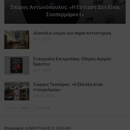
Σπύρος Αντωνόπουλος: «Η Εστίαση Δεν Είναι
Σουπερμάρκετ»
Δύσκολοι καιροί για vegan εστιατορική
Ιαν 1, 2026
Σταυρούλα Επιτροπάκη: Οδηγός Αγοράς
Κρέατος
Ιαν 1, 2026
Γιώργος Τσαπάρας: «Η Ελλάδα είναι
σταυροδρόμι»
Δεκ 28, 2025
PREV
NEXT
1 of 1.118
Επωνυμία:
ΔΗΜΗΤΡΙΑΔΗΣ Θ. & ΣΙΑ ΙΚΕ