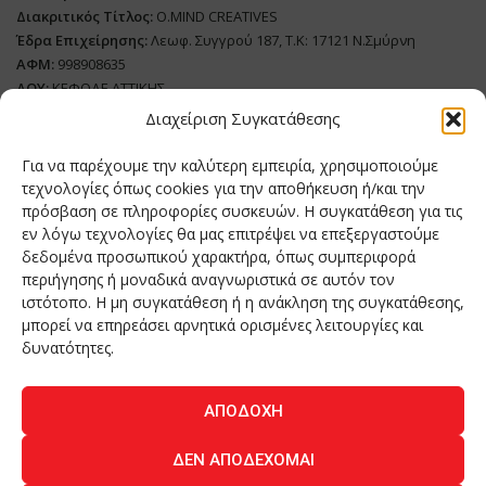
Διακριτικός Τίτλος:
O.MIND CREATIVES
Έδρα Επιχείρησης:
Λεωφ. Συγγρού 187, Τ.Κ: 17121 Ν.Σμύρνη
ΑΦΜ:
998908635
ΔΟΥ:
ΚΕΦΟΔΕ ΑΤΤΙΚΗΣ
Όνομα Ιδιοκτήτη και Νόμιμο Πρόσωπο
: Θεόδωρος Δημητριάδης
Διαχείριση Συγκατάθεσης
Διευθυντής Σύνταξης:
Ευθυμιάτου Μαίρη
Για να παρέχουμε την καλύτερη εμπειρία, χρησιμοποιούμε
Domain:
grillmagazine.gr
τεχνολογίες όπως cookies για την αποθήκευση ή/και την
Δικαιούχος Domain:
Θεόδωρος Δημητριάδης
πρόσβαση σε πληροφορίες συσκευών. Η συγκατάθεση για τις
εν λόγω τεχνολογίες θα μας επιτρέψει να επεξεργαστούμε
Διευθυντής:
Θεόδωρος Δημητριάδης
δεδομένα προσωπικού χαρακτήρα, όπως συμπεριφορά
Διαχειριστής:
Θεόδωρος Δημητριάδης
περιήγησης ή μοναδικά αναγνωριστικά σε αυτόν τον
Δήλωση Συμμόρφωσης
ιστότοπο. Η μη συγκατάθεση ή η ανάκληση της συγκατάθεσης,
μπορεί να επηρεάσει αρνητικά ορισμένες λειτουργίες και
Αριθμός Πιστοποίησης Μ.Η.Τ.:
242276
δυνατότητες.
ΑΠΟΔΟΧΉ
Home
NEA
ΚΟΥΖΙΝΑ
ΤΕΧΝΟΛΟΓΙΑ
ΛΕΙΤΟΥΡΓΙΑ
ΔΕΝ ΑΠΟΔΈΧΟΜΑΙ
ΑΝΘΡΩΠΟΙ
ΠΕΡΙΟΔΙΚΟ
ΕΠΙΚΟΙΝΩΝΙΑ