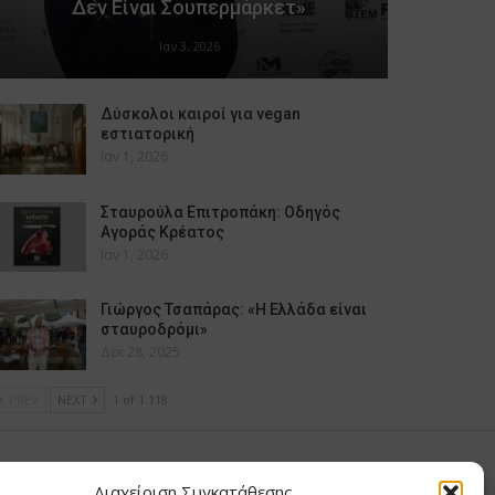
Δεν Είναι Σουπερμάρκετ»
Ιαν 3, 2026
Δύσκολοι καιροί για vegan
εστιατορική
Ιαν 1, 2026
Σταυρούλα Επιτροπάκη: Οδηγός
Αγοράς Κρέατος
Ιαν 1, 2026
Γιώργος Τσαπάρας: «Η Ελλάδα είναι
σταυροδρόμι»
Δεκ 28, 2025
PREV
NEXT
1 of 1.118
υ Μαίρη
Διαχείριση Συγκατάθεσης