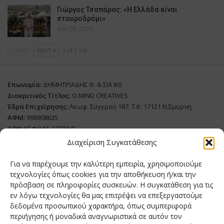
Γιώργος Τσαπάρας: «Η Ελλάδα είναι
σταυροδρόμι»
Δεκ 28, 2025
PREV
NEXT
1 of 1.118
Επωνυμία:
ΔΗΜΗΤΡΙΑΔΗΣ Θ. & ΣΙΑ ΙΚΕ
Διακριτικός Τίτλος:
O.MIND CREATIVES
Έδρα Επιχείρησης:
Λεωφ. Συγγρού 187, Τ.Κ: 17121 Ν.Σμύρνη
ΑΦΜ:
998908635
ΔΟΥ:
ΚΕΦΟΔΕ ΑΤΤΙΚΗΣ
Όνομα Ιδιοκτήτη και Νόμιμο Πρόσωπο
: Θεόδωρος Δημητριάδης
Διαχείριση Συγκατάθεσης
Διευθυντής Σύνταξης:
Ευθυμιάτου Μαίρη
Για να παρέχουμε την καλύτερη εμπειρία, χρησιμοποιούμε
Domain:
grillmagazine.gr
τεχνολογίες όπως cookies για την αποθήκευση ή/και την
πρόσβαση σε πληροφορίες συσκευών. Η συγκατάθεση για τις
Δικαιούχος Domain:
Θεόδωρος Δημητριάδης
εν λόγω τεχνολογίες θα μας επιτρέψει να επεξεργαστούμε
Διευθυντής:
Θεόδωρος Δημητριάδης
δεδομένα προσωπικού χαρακτήρα, όπως συμπεριφορά
Διαχειριστής:
Θεόδωρος Δημητριάδης
περιήγησης ή μοναδικά αναγνωριστικά σε αυτόν τον
Δήλωση Συμμόρφωσης