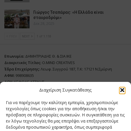
Γιώργος Τσαπάρας: «Η Ελλάδα είναι
σταυροδρόμι»
Δεκ 28, 2025
PREV
NEXT
1 of 1.118
Επωνυμία:
ΔΗΜΗΤΡΙΑΔΗΣ Θ. & ΣΙΑ ΙΚΕ
Διακριτικός Τίτλος:
O.MIND CREATIVES
Έδρα Επιχείρησης:
Λεωφ. Συγγρού 187, Τ.Κ: 17121 Ν.Σμύρνη
ΑΦΜ:
998908635
ΔΟΥ:
ΚΕΦΟΔΕ ΑΤΤΙΚΗΣ
Όνομα Ιδιοκτήτη και Νόμιμο Πρόσωπο
: Θεόδωρος Δημητριάδης
Διαχείριση Συγκατάθεσης
Διευθυντής Σύνταξης:
Ευθυμιάτου Μαίρη
Για να παρέχουμε την καλύτερη εμπειρία, χρησιμοποιούμε
Domain:
grillmagazine.gr
τεχνολογίες όπως cookies για την αποθήκευση ή/και την
πρόσβαση σε πληροφορίες συσκευών. Η συγκατάθεση για τις
Δικαιούχος Domain:
Θεόδωρος Δημητριάδης
εν λόγω τεχνολογίες θα μας επιτρέψει να επεξεργαστούμε
Διευθυντής:
Θεόδωρος Δημητριάδης
δεδομένα προσωπικού χαρακτήρα, όπως συμπεριφορά
Διαχειριστής:
Θεόδωρος Δημητριάδης