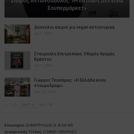
Σπύρος Αντωνόπουλος: «Η Εστίαση Δεν Είναι
Σουπερμάρκετ»
Δύσκολοι καιροί για vegan εστιατορική
Ιαν 1, 2026
Σταυρούλα Επιτροπάκη: Οδηγός Αγοράς
Κρέατος
Ιαν 1, 2026
Γιώργος Τσαπάρας: «Η Ελλάδα είναι
σταυροδρόμι»
Δεκ 28, 2025
PREV
NEXT
1 of 1.118
Επωνυμία:
ΔΗΜΗΤΡΙΑΔΗΣ Θ. & ΣΙΑ ΙΚΕ
Διακριτικός Τίτλος:
O.MIND CREATIVES