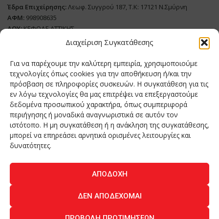
Έδρα Επιχείρησης:
Λεωφ. Συγγρού 187, Τ.Κ: 17121 Ν.Σμύρνη
ΑΦΜ:
998908635
ΔΟΥ:
ΚΕΦΟΔΕ ΑΤΤΙΚΗΣ
Όνομα Ιδιοκτήτη και Νόμιμο Πρόσωπο
: Θεόδωρος Δημητριάδης
Διαχείριση Συγκατάθεσης
Διευθυντής Σύνταξης:
Ευθυμιάτου Μαίρη
Για να παρέχουμε την καλύτερη εμπειρία, χρησιμοποιούμε
Domain:
grillmagazine.gr
τεχνολογίες όπως cookies για την αποθήκευση ή/και την
Δικαιούχος Domain:
Θεόδωρος Δημητριάδης
πρόσβαση σε πληροφορίες συσκευών. Η συγκατάθεση για τις
εν λόγω τεχνολογίες θα μας επιτρέψει να επεξεργαστούμε
Διευθυντής:
Θεόδωρος Δημητριάδης
δεδομένα προσωπικού χαρακτήρα, όπως συμπεριφορά
Διαχειριστής:
Θεόδωρος Δημητριάδης
περιήγησης ή μοναδικά αναγνωριστικά σε αυτόν τον
Δήλωση Συμμόρφωσης
ιστότοπο. Η μη συγκατάθεση ή η ανάκληση της συγκατάθεσης,
μπορεί να επηρεάσει αρνητικά ορισμένες λειτουργίες και
Αριθμός Πιστοποίησης Μ.Η.Τ.:
242276
δυνατότητες.
ΑΠΟΔΟΧΉ
Home
NEA
ΚΟΥΖΙΝΑ
ΤΕΧΝΟΛΟΓΙΑ
ΛΕΙΤΟΥΡΓΙΑ
ΔΕΝ ΑΠΟΔΈΧΟΜΑΙ
ΑΝΘΡΩΠΟΙ
ΠΕΡΙΟΔΙΚΟ
ΕΠΙΚΟΙΝΩΝΙΑ
ΠΡΟΒΟΛΉ ΠΡΟΤΙΜΉΣΕΩΝ