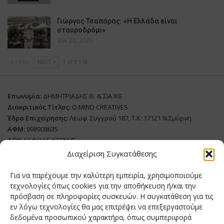
Γιώργος Τσαπάρας: «Η Ελλάδα είναι
σταυροδρόμι»
Δεκ 28, 2025
PREV
NEXT
1 of 1.118
Επωνυμία:
ΔΗΜΗΤΡΙΑΔΗΣ Θ. & ΣΙΑ ΙΚΕ
Διακριτικός Τίτλος:
O.MIND CREATIVES
Έδρα Επιχείρησης:
Λεωφ. Συγγρού 187, Τ.Κ: 17121 Ν.Σμύρνη
ΑΦΜ:
998908635
ΔΟΥ:
ΚΕΦΟΔΕ ΑΤΤΙΚΗΣ
Όνομα Ιδιοκτήτη και Νόμιμο Πρόσωπο
: Θεόδωρος Δημητριάδης
Διαχείριση Συγκατάθεσης
Διευθυντής Σύνταξης:
Ευθυμιάτου Μαίρη
Για να παρέχουμε την καλύτερη εμπειρία, χρησιμοποιούμε
Domain:
grillmagazine.gr
τεχνολογίες όπως cookies για την αποθήκευση ή/και την
πρόσβαση σε πληροφορίες συσκευών. Η συγκατάθεση για τις
Δικαιούχος Domain:
Θεόδωρος Δημητριάδης
εν λόγω τεχνολογίες θα μας επιτρέψει να επεξεργαστούμε
Διευθυντής:
Θεόδωρος Δημητριάδης
δεδομένα προσωπικού χαρακτήρα, όπως συμπεριφορά
Διαχειριστής:
Θεόδωρος Δημητριάδης