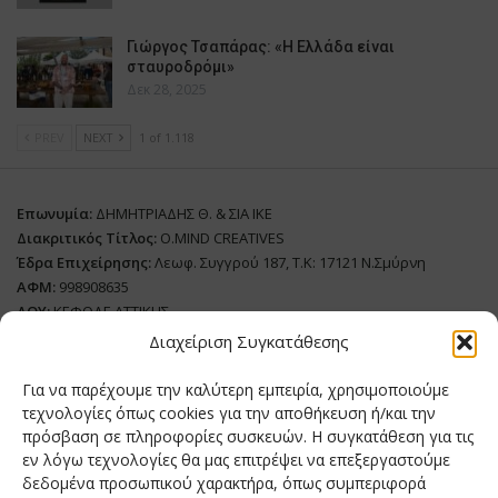
Γιώργος Τσαπάρας: «Η Ελλάδα είναι
σταυροδρόμι»
Δεκ 28, 2025
PREV
NEXT
1 of 1.118
Επωνυμία:
ΔΗΜΗΤΡΙΑΔΗΣ Θ. & ΣΙΑ ΙΚΕ
Διακριτικός Τίτλος:
O.MIND CREATIVES
Έδρα Επιχείρησης:
Λεωφ. Συγγρού 187, Τ.Κ: 17121 Ν.Σμύρνη
ΑΦΜ:
998908635
ΔΟΥ:
ΚΕΦΟΔΕ ΑΤΤΙΚΗΣ
Όνομα Ιδιοκτήτη και Νόμιμο Πρόσωπο
: Θεόδωρος Δημητριάδης
Διαχείριση Συγκατάθεσης
Διευθυντής Σύνταξης:
Ευθυμιάτου Μαίρη
Για να παρέχουμε την καλύτερη εμπειρία, χρησιμοποιούμε
Domain:
grillmagazine.gr
τεχνολογίες όπως cookies για την αποθήκευση ή/και την
πρόσβαση σε πληροφορίες συσκευών. Η συγκατάθεση για τις
Δικαιούχος Domain:
Θεόδωρος Δημητριάδης
εν λόγω τεχνολογίες θα μας επιτρέψει να επεξεργαστούμε
Διευθυντής:
Θεόδωρος Δημητριάδης
δεδομένα προσωπικού χαρακτήρα, όπως συμπεριφορά
Διαχειριστής:
Θεόδωρος Δημητριάδης