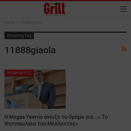
Home
11888giaola
Browsing Tag
11888giaola
ΠΡΟΜΗΘΕΥΤΕΣ
H Megas Yeeros άνοιξε το δρόμο για …« Το
Ψητοπωλείο του Μέλλοντος»