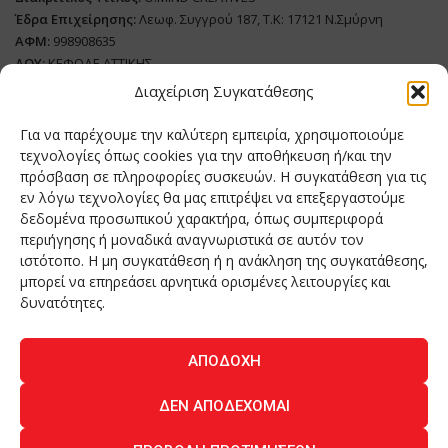
Έδρα Επιχείρησης:
Λεωφ. Συγγρού 187, Τ.Κ: 17121 Ν.Σμύρνη
ΑΦΜ:
998908635
ΔΟΥ:
ΚΕΦΟΔΕ ΑΤΤΙΚΗΣ
Όνομα Ιδιοκτήτη και Νόμιμο Πρόσωπο
: Θεόδωρος Δημητριάδης
Διαχείριση Συγκατάθεσης
Διευθυντής Σύνταξης:
Ευθυμιάτου Μαίρη
Για να παρέχουμε την καλύτερη εμπειρία, χρησιμοποιούμε
Domain:
grillmagazine.gr
τεχνολογίες όπως cookies για την αποθήκευση ή/και την
Δικαιούχος Domain:
Θεόδωρος Δημητριάδης
πρόσβαση σε πληροφορίες συσκευών. Η συγκατάθεση για τις
εν λόγω τεχνολογίες θα μας επιτρέψει να επεξεργαστούμε
Διευθυντής:
Θεόδωρος Δημητριάδης
δεδομένα προσωπικού χαρακτήρα, όπως συμπεριφορά
Διαχειριστής:
Θεόδωρος Δημητριάδης
περιήγησης ή μοναδικά αναγνωριστικά σε αυτόν τον
Δήλωση Συμμόρφωσης
ιστότοπο. Η μη συγκατάθεση ή η ανάκληση της συγκατάθεσης,
μπορεί να επηρεάσει αρνητικά ορισμένες λειτουργίες και
Αριθμός Πιστοποίησης Μ.Η.Τ.:
242276
δυνατότητες.
ΑΠΟΔΟΧΉ
Home
NEA
ΚΟΥΖΙΝΑ
ΤΕΧΝΟΛΟΓΙΑ
ΛΕΙΤΟΥΡΓΙΑ
ΔΕΝ ΑΠΟΔΈΧΟΜΑΙ
ΑΝΘΡΩΠΟΙ
ΠΕΡΙΟΔΙΚΟ
ΕΠΙΚΟΙΝΩΝΙΑ