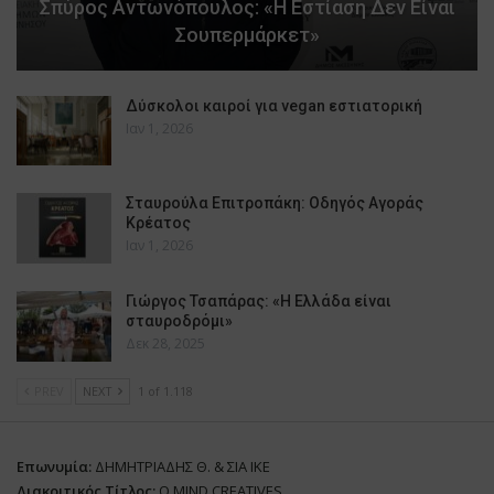
Σπύρος Αντωνόπουλος: «Η Εστίαση Δεν Είναι
Σουπερμάρκετ»
Δύσκολοι καιροί για vegan εστιατορική
Ιαν 1, 2026
Σταυρούλα Επιτροπάκη: Οδηγός Αγοράς
Κρέατος
Ιαν 1, 2026
Γιώργος Τσαπάρας: «Η Ελλάδα είναι
σταυροδρόμι»
Δεκ 28, 2025
PREV
NEXT
1 of 1.118
Επωνυμία:
ΔΗΜΗΤΡΙΑΔΗΣ Θ. & ΣΙΑ ΙΚΕ
Διακριτικός Τίτλος:
O.MIND CREATIVES