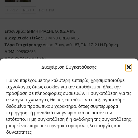
PREV
NEXT
1 of 1.118
Επωνυμία:
ΔΗΜΗΤΡΙΑΔΗΣ Θ. & ΣΙΑ ΙΚΕ
Διακριτικός Τίτλος:
O.MIND CREATIVES
Έδρα Επιχείρησης:
Λεωφ. Συγγρού 187, Τ.Κ: 17121 Ν.Σμύρνη
ΑΦΜ:
998908635
ΔΟΥ:
ΚΕΦΟΔΕ ΑΤΤΙΚΗΣ
Όνομα Ιδιοκτήτη και Νόμιμο Πρόσωπο
: Θεόδωρος Δημητριάδης
Διαχείριση Συγκατάθεσης
Διευθυντής Σύνταξης:
Ευθυμιάτου Μαίρη
Για να παρέχουμε την καλύτερη εμπειρία, χρησιμοποιούμε
Domain:
grillmagazine.gr
τεχνολογίες όπως cookies για την αποθήκευση ή/και την
Δικαιούχος Domain:
Θεόδωρος Δημητριάδης
πρόσβαση σε πληροφορίες συσκευών. Η συγκατάθεση για τις
εν λόγω τεχνολογίες θα μας επιτρέψει να επεξεργαστούμε
Διευθυντής:
Θεόδωρος Δημητριάδης
δεδομένα προσωπικού χαρακτήρα, όπως συμπεριφορά
Διαχειριστής:
Θεόδωρος Δημητριάδης
περιήγησης ή μοναδικά αναγνωριστικά σε αυτόν τον
Δήλωση Συμμόρφωσης
ιστότοπο. Η μη συγκατάθεση ή η ανάκληση της συγκατάθεσης,
μπορεί να επηρεάσει αρνητικά ορισμένες λειτουργίες και
Αριθμός Πιστοποίησης Μ.Η.Τ.:
242276
δυνατότητες.