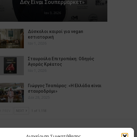
Δεν Είναι Σουπερμάρκετ»
Ιαν 3, 2026
Δύσκολοι καιροί για vegan
εστιατορική
Ιαν 1, 2026
Σταυρούλα Επιτροπάκη: Οδηγός
Αγοράς Κρέατος
Ιαν 1, 2026
Γιώργος Τσαπάρας: «Η Ελλάδα είναι
σταυροδρόμι»
Δεκ 28, 2025
PREV
NEXT
1 of 1.118
υ Μαίρη
Διαχείριση Συγκατάθεσης