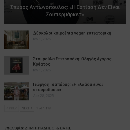
Σπύρος Αντωνόπουλος: «Η Εστίαση Δεν Είναι
Σουπερμάρκετ»
Δύσκολοι καιροί για vegan εστιατορική
Ιαν 1, 2026
Σταυρούλα Επιτροπάκη: Οδηγός Αγοράς
Κρέατος
Ιαν 1, 2026
Γιώργος Τσαπάρας: «Η Ελλάδα είναι
σταυροδρόμι»
Δεκ 28, 2025
PREV
NEXT
1 of 1.118
Επωνυμία:
ΔΗΜΗΤΡΙΑΔΗΣ Θ. & ΣΙΑ ΙΚΕ