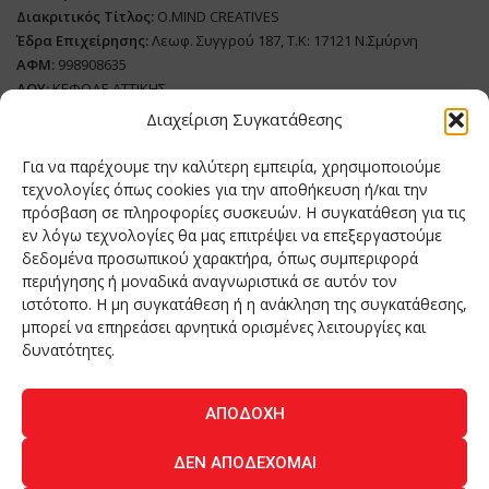
Διακριτικός Τίτλος:
O.MIND CREATIVES
Έδρα Επιχείρησης:
Λεωφ. Συγγρού 187, Τ.Κ: 17121 Ν.Σμύρνη
ΑΦΜ:
998908635
ΔΟΥ:
ΚΕΦΟΔΕ ΑΤΤΙΚΗΣ
Όνομα Ιδιοκτήτη και Νόμιμο Πρόσωπο
: Θεόδωρος Δημητριάδης
Διαχείριση Συγκατάθεσης
Διευθυντής Σύνταξης:
Ευθυμιάτου Μαίρη
Για να παρέχουμε την καλύτερη εμπειρία, χρησιμοποιούμε
Domain:
grillmagazine.gr
τεχνολογίες όπως cookies για την αποθήκευση ή/και την
Δικαιούχος Domain:
Θεόδωρος Δημητριάδης
πρόσβαση σε πληροφορίες συσκευών. Η συγκατάθεση για τις
εν λόγω τεχνολογίες θα μας επιτρέψει να επεξεργαστούμε
Διευθυντής:
Θεόδωρος Δημητριάδης
δεδομένα προσωπικού χαρακτήρα, όπως συμπεριφορά
Διαχειριστής:
Θεόδωρος Δημητριάδης
περιήγησης ή μοναδικά αναγνωριστικά σε αυτόν τον
Δήλωση Συμμόρφωσης
ιστότοπο. Η μη συγκατάθεση ή η ανάκληση της συγκατάθεσης,
μπορεί να επηρεάσει αρνητικά ορισμένες λειτουργίες και
Αριθμός Πιστοποίησης Μ.Η.Τ.:
242276
δυνατότητες.
ΑΠΟΔΟΧΉ
Home
NEA
ΚΟΥΖΙΝΑ
ΤΕΧΝΟΛΟΓΙΑ
ΛΕΙΤΟΥΡΓΙΑ
ΔΕΝ ΑΠΟΔΈΧΟΜΑΙ
ΑΝΘΡΩΠΟΙ
ΠΕΡΙΟΔΙΚΟ
ΕΠΙΚΟΙΝΩΝΙΑ