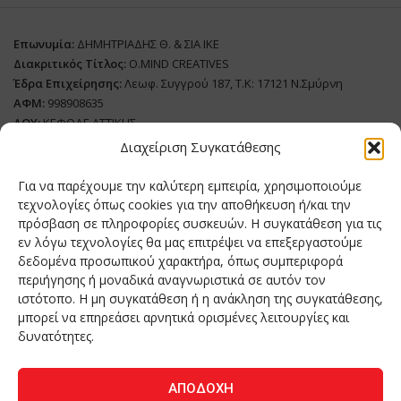
Επωνυμία:
ΔΗΜΗΤΡΙΑΔΗΣ Θ. & ΣΙΑ ΙΚΕ
Διακριτικός Τίτλος:
O.MIND CREATIVES
Έδρα Επιχείρησης:
Λεωφ. Συγγρού 187, Τ.Κ: 17121 Ν.Σμύρνη
ΑΦΜ:
998908635
ΔΟΥ:
ΚΕΦΟΔΕ ΑΤΤΙΚΗΣ
Όνομα Ιδιοκτήτη και Νόμιμο Πρόσωπο
: Θεόδωρος Δημητριάδης
Διαχείριση Συγκατάθεσης
Διευθυντής Σύνταξης:
Ευθυμιάτου Μαίρη
Για να παρέχουμε την καλύτερη εμπειρία, χρησιμοποιούμε
Domain:
grillmagazine.gr
τεχνολογίες όπως cookies για την αποθήκευση ή/και την
πρόσβαση σε πληροφορίες συσκευών. Η συγκατάθεση για τις
Δικαιούχος Domain:
Θεόδωρος Δημητριάδης
εν λόγω τεχνολογίες θα μας επιτρέψει να επεξεργαστούμε
Διευθυντής:
Θεόδωρος Δημητριάδης
δεδομένα προσωπικού χαρακτήρα, όπως συμπεριφορά
Διαχειριστής:
Θεόδωρος Δημητριάδης
περιήγησης ή μοναδικά αναγνωριστικά σε αυτόν τον
Δήλωση Συμμόρφωσης
ιστότοπο. Η μη συγκατάθεση ή η ανάκληση της συγκατάθεσης,
μπορεί να επηρεάσει αρνητικά ορισμένες λειτουργίες και
Αριθμός Πιστοποίησης Μ.Η.Τ.:
242276
δυνατότητες.
ΑΠΟΔΟΧΉ