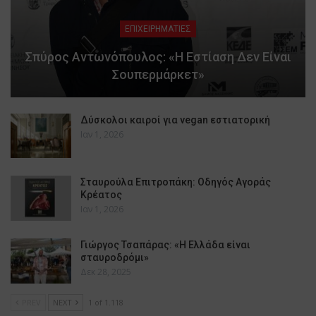
ΕΠΙΧΕΙΡΗΜΑΤΙΕΣ
Σπύρος Αντωνόπουλος: «Η Εστίαση Δεν Είναι
Σουπερμάρκετ»
Δύσκολοι καιροί για vegan εστιατορική
Ιαν 1, 2026
Σταυρούλα Επιτροπάκη: Οδηγός Αγοράς
Κρέατος
Ιαν 1, 2026
Γιώργος Τσαπάρας: «Η Ελλάδα είναι
σταυροδρόμι»
Δεκ 28, 2025
PREV
NEXT
1 of 1.118