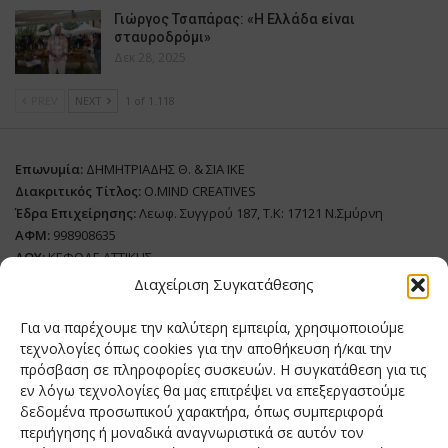
Γιώργος Τσαπάρας: «Η Ελλάδα είναι
σταυροδρόμι»
Δεκ 28, 2025
PREV
NEXT
1 of 1.118
Επωνυμία:
ΔΗΜΗΤΡΙΑΔΗΣ Θ. & ΣΙΑ ΙΚΕ
Διακριτικός Τίτλος:
O.MIND CREATIVES
Έδρα Επιχείρησης:
Λεωφ. Συγγρού 187, Τ.Κ: 17121 Ν.Σμύρνη
ΑΦΜ:
998908635
ΔΟΥ:
ΚΕΦΟΔΕ ΑΤΤΙΚΗΣ
Όνομα Ιδιοκτήτη και Νόμιμο Πρόσωπο
: Θεόδωρος Δημητριάδης
Διαχείριση Συγκατάθεσης
Διευθυντής Σύνταξης:
Ευθυμιάτου Μαίρη
Για να παρέχουμε την καλύτερη εμπειρία, χρησιμοποιούμε
Domain:
grillmagazine.gr
τεχνολογίες όπως cookies για την αποθήκευση ή/και την
πρόσβαση σε πληροφορίες συσκευών. Η συγκατάθεση για τις
Δικαιούχος Domain:
Θεόδωρος Δημητριάδης
εν λόγω τεχνολογίες θα μας επιτρέψει να επεξεργαστούμε
Διευθυντής:
Θεόδωρος Δημητριάδης
δεδομένα προσωπικού χαρακτήρα, όπως συμπεριφορά
Διαχειριστής:
Θεόδωρος Δημητριάδης
περιήγησης ή μοναδικά αναγνωριστικά σε αυτόν τον
Δήλωση Συμμόρφωσης