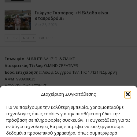
Γιώργος Τσαπάρας: «Η Ελλάδα είναι
σταυροδρόμι»
Δεκ 28, 2025
PREV
NEXT
1 of 1.118
Επωνυμία:
ΔΗΜΗΤΡΙΑΔΗΣ Θ. & ΣΙΑ ΙΚΕ
Διακριτικός Τίτλος:
O.MIND CREATIVES
Έδρα Επιχείρησης:
Λεωφ. Συγγρού 187, Τ.Κ: 17121 Ν.Σμύρνη
ΑΦΜ:
998908635
ΔΟΥ:
ΚΕΦΟΔΕ ΑΤΤΙΚΗΣ
Όνομα Ιδιοκτήτη και Νόμιμο Πρόσωπο
: Θεόδωρος Δημητριάδης
Διαχείριση Συγκατάθεσης
Διευθυντής Σύνταξης:
Ευθυμιάτου Μαίρη
Για να παρέχουμε την καλύτερη εμπειρία, χρησιμοποιούμε
Domain:
grillmagazine.gr
τεχνολογίες όπως cookies για την αποθήκευση ή/και την
πρόσβαση σε πληροφορίες συσκευών. Η συγκατάθεση για τις
Δικαιούχος Domain:
Θεόδωρος Δημητριάδης
εν λόγω τεχνολογίες θα μας επιτρέψει να επεξεργαστούμε
Διευθυντής:
Θεόδωρος Δημητριάδης
δεδομένα προσωπικού χαρακτήρα, όπως συμπεριφορά
Διαχειριστής:
Θεόδωρος Δημητριάδης