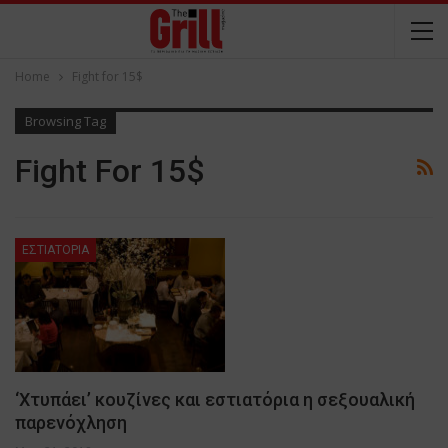
Home
Fight for 15$
Browsing Tag
Fight For 15$
ΕΣΤΙΑΤΟΡΙΑ
‘Χτυπάει’ κουζίνες και εστιατόρια η σεξουαλική
παρενόχληση