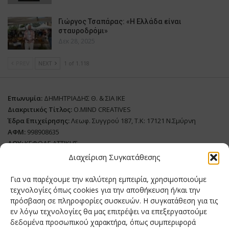
Γιώργος Τσαπάρας: «Η Ελλάδα είναι
σταυροδρόμι»
Δεκ 28, 2025
PREV
NEXT
1 of 1.118
Επωνυμία:
ΔΗΜΗΤΡΙΑΔΗΣ Θ. & ΣΙΑ ΙΚΕ
Διακριτικός Τίτλος:
O.MIND CREATIVES
Έδρα Επιχείρησης:
Λεωφ. Συγγρού 187, Τ.Κ: 17121 Ν.Σμύρνη
ΑΦΜ:
998908635
ΔΟΥ:
ΚΕΦΟΔΕ ΑΤΤΙΚΗΣ
Όνομα Ιδιοκτήτη και Νόμιμο Πρόσωπο
: Θεόδωρος Δημητριάδης
Διαχείριση Συγκατάθεσης
Διευθυντής Σύνταξης:
Ευθυμιάτου Μαίρη
Για να παρέχουμε την καλύτερη εμπειρία, χρησιμοποιούμε
Domain:
grillmagazine.gr
τεχνολογίες όπως cookies για την αποθήκευση ή/και την
πρόσβαση σε πληροφορίες συσκευών. Η συγκατάθεση για τις
Δικαιούχος Domain:
Θεόδωρος Δημητριάδης
εν λόγω τεχνολογίες θα μας επιτρέψει να επεξεργαστούμε
Διευθυντής:
Θεόδωρος Δημητριάδης
δεδομένα προσωπικού χαρακτήρα, όπως συμπεριφορά
Διαχειριστής:
Θεόδωρος Δημητριάδης