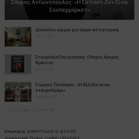
Σπύρος Αντωνόπουλος: «Η Εστίαση Δεν Είναι
Σουπερμάρκετ»
Δύσκολοι καιροί για vegan εστιατορική
Ιαν 1, 2026
Σταυρούλα Επιτροπάκη: Οδηγός Αγοράς
Κρέατος
Ιαν 1, 2026
Γιώργος Τσαπάρας: «Η Ελλάδα είναι
σταυροδρόμι»
Δεκ 28, 2025
PREV
NEXT
1 of 1.118
Επωνυμία:
ΔΗΜΗΤΡΙΑΔΗΣ Θ. & ΣΙΑ ΙΚΕ
Διακριτικός Τίτλος:
O.MIND CREATIVES