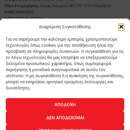
Έδρα Επιχείρησης:
Λεωφ. Συγγρού 187, Τ.Κ: 17121 Ν.Σμύρνη
ΑΦΜ:
998908635
ΔΟΥ:
ΚΕΦΟΔΕ ΑΤΤΙΚΗΣ
Όνομα Ιδιοκτήτη και Νόμιμο Πρόσωπο
: Θεόδωρος Δημητριάδης
Διαχείριση Συγκατάθεσης
Διευθυντής Σύνταξης:
Ευθυμιάτου Μαίρη
Για να παρέχουμε την καλύτερη εμπειρία, χρησιμοποιούμε
Domain:
grillmagazine.gr
τεχνολογίες όπως cookies για την αποθήκευση ή/και την
Δικαιούχος Domain:
Θεόδωρος Δημητριάδης
πρόσβαση σε πληροφορίες συσκευών. Η συγκατάθεση για τις
εν λόγω τεχνολογίες θα μας επιτρέψει να επεξεργαστούμε
Διευθυντής:
Θεόδωρος Δημητριάδης
δεδομένα προσωπικού χαρακτήρα, όπως συμπεριφορά
Διαχειριστής:
Θεόδωρος Δημητριάδης
περιήγησης ή μοναδικά αναγνωριστικά σε αυτόν τον
Δήλωση Συμμόρφωσης
ιστότοπο. Η μη συγκατάθεση ή η ανάκληση της συγκατάθεσης,
μπορεί να επηρεάσει αρνητικά ορισμένες λειτουργίες και
Αριθμός Πιστοποίησης Μ.Η.Τ.:
242276
δυνατότητες.
ΑΠΟΔΟΧΉ
Home
NEA
ΚΟΥΖΙΝΑ
ΤΕΧΝΟΛΟΓΙΑ
ΛΕΙΤΟΥΡΓΙΑ
ΔΕΝ ΑΠΟΔΈΧΟΜΑΙ
ΑΝΘΡΩΠΟΙ
ΠΕΡΙΟΔΙΚΟ
ΕΠΙΚΟΙΝΩΝΙΑ