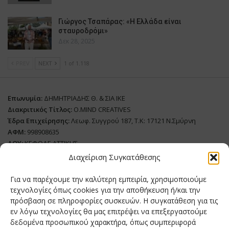
Γιώργος Τσαπάρας: «Η Ελλάδα είναι
σταυροδρόμι»
Δεκ 28, 2025
PREV
NEXT
1 of 1.118
Επωνυμία:
ΔΗΜΗΤΡΙΑΔΗΣ Θ. & ΣΙΑ ΙΚΕ
Διακριτικός Τίτλος:
O.MIND CREATIVES
Έδρα Επιχείρησης:
Λεωφ. Συγγρού 187, Τ.Κ: 17121 Ν.Σμύρνη
ΑΦΜ:
998908635
ΔΟΥ:
ΚΕΦΟΔΕ ΑΤΤΙΚΗΣ
Όνομα Ιδιοκτήτη και Νόμιμο Πρόσωπο
: Θεόδωρος Δημητριάδης
Διαχείριση Συγκατάθεσης
Διευθυντής Σύνταξης:
Ευθυμιάτου Μαίρη
Για να παρέχουμε την καλύτερη εμπειρία, χρησιμοποιούμε
Domain:
grillmagazine.gr
τεχνολογίες όπως cookies για την αποθήκευση ή/και την
πρόσβαση σε πληροφορίες συσκευών. Η συγκατάθεση για τις
Δικαιούχος Domain:
Θεόδωρος Δημητριάδης
εν λόγω τεχνολογίες θα μας επιτρέψει να επεξεργαστούμε
Διευθυντής:
Θεόδωρος Δημητριάδης
δεδομένα προσωπικού χαρακτήρα, όπως συμπεριφορά
Διαχειριστής:
Θεόδωρος Δημητριάδης