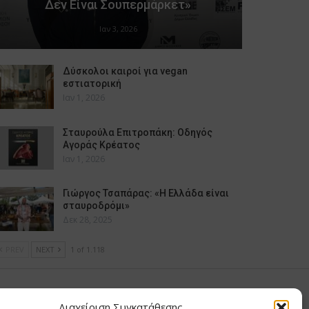
Δεν Είναι Σουπερμάρκετ»
Ιαν 3, 2026
Δύσκολοι καιροί για vegan
εστιατορική
Ιαν 1, 2026
Σταυρούλα Επιτροπάκη: Οδηγός
Αγοράς Κρέατος
Ιαν 1, 2026
Γιώργος Τσαπάρας: «Η Ελλάδα είναι
σταυροδρόμι»
Δεκ 28, 2025
PREV
NEXT
1 of 1.118
υ Μαίρη
Διαχείριση Συγκατάθεσης