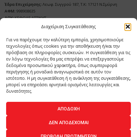
Έδρα Επιχείρησης:
Λεωφ. Συγγρού 187, Τ.Κ: 17121 Ν.Σμύρνη
ΑΦΜ:
998908635
ΔΟΥ:
ΚΕΦΟΔΕ ΑΤΤΙΚΗΣ
Όνομα Ιδιοκτήτη και Νόμιμο Πρόσωπο
: Θεόδωρος Δημητριάδης
Διαχείριση Συγκατάθεσης
Διευθυντής Σύνταξης:
Ευθυμιάτου Μαίρη
Για να παρέχουμε την καλύτερη εμπειρία, χρησιμοποιούμε
Domain:
grillmagazine.gr
τεχνολογίες όπως cookies για την αποθήκευση ή/και την
Δικαιούχος Domain:
Θεόδωρος Δημητριάδης
πρόσβαση σε πληροφορίες συσκευών. Η συγκατάθεση για τις
εν λόγω τεχνολογίες θα μας επιτρέψει να επεξεργαστούμε
Διευθυντής:
Θεόδωρος Δημητριάδης
δεδομένα προσωπικού χαρακτήρα, όπως συμπεριφορά
Διαχειριστής:
Θεόδωρος Δημητριάδης
περιήγησης ή μοναδικά αναγνωριστικά σε αυτόν τον
Δήλωση Συμμόρφωσης
ιστότοπο. Η μη συγκατάθεση ή η ανάκληση της συγκατάθεσης,
μπορεί να επηρεάσει αρνητικά ορισμένες λειτουργίες και
Αριθμός Πιστοποίησης Μ.Η.Τ.:
242276
δυνατότητες.
ΑΠΟΔΟΧΉ
Home
NEA
ΚΟΥΖΙΝΑ
ΤΕΧΝΟΛΟΓΙΑ
ΛΕΙΤΟΥΡΓΙΑ
ΔΕΝ ΑΠΟΔΈΧΟΜΑΙ
ΑΝΘΡΩΠΟΙ
ΠΕΡΙΟΔΙΚΟ
ΕΠΙΚΟΙΝΩΝΙΑ
ΠΡΟΒΟΛΉ ΠΡΟΤΙΜΉΣΕΩΝ