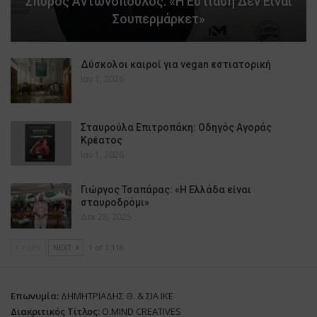
Σπύρος Αντωνόπουλος: «Η Εστίαση Δεν Είναι
Σουπερμάρκετ»
Δύσκολοι καιροί για vegan εστιατορική
Ιαν 1, 2026
Σταυρούλα Επιτροπάκη: Οδηγός Αγοράς
Κρέατος
Ιαν 1, 2026
Γιώργος Τσαπάρας: «Η Ελλάδα είναι
σταυροδρόμι»
Δεκ 28, 2025
PREV
NEXT
1 of 1.118
Επωνυμία:
ΔΗΜΗΤΡΙΑΔΗΣ Θ. & ΣΙΑ ΙΚΕ
Διακριτικός Τίτλος:
O.MIND CREATIVES