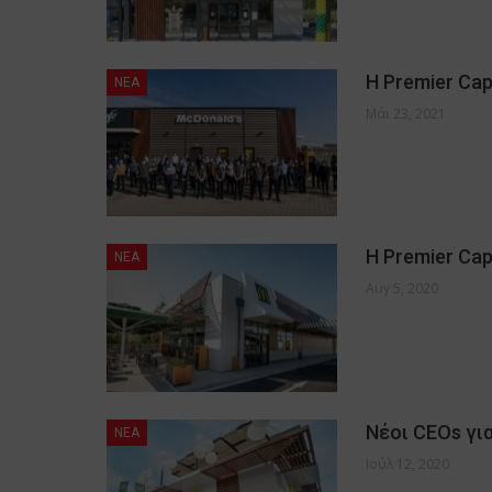
Η Premier Cap
NEA
Μάι 23, 2021
Η Premier Cap
NEA
Αυγ 5, 2020
Νέοι CEOs για
NEA
Ιούλ 12, 2020