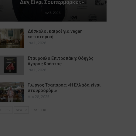
Δεν Είναι Σουπερμάρκετ»
Ιαν 3, 2026
Δύσκολοι καιροί για vegan
εστιατορική
Ιαν 1, 2026
Σταυρούλα Επιτροπάκη: Οδηγός
Αγοράς Κρέατος
Ιαν 1, 2026
Γιώργος Τσαπάρας: «Η Ελλάδα είναι
σταυροδρόμι»
Δεκ 28, 2025
PREV
NEXT
1 of 1.118