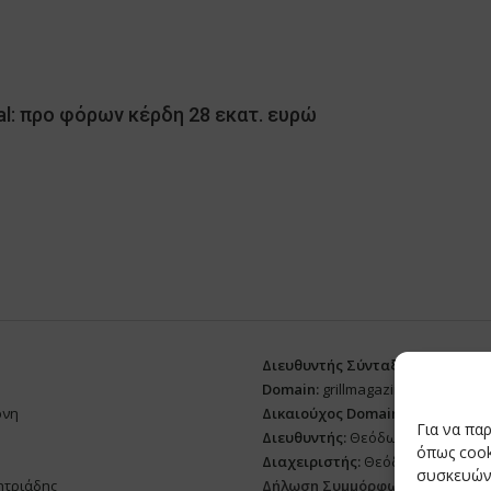
al: προ φόρων κέρδη 28 εκατ. ευρώ
Διευθυντής Σύνταξης:
Ευθυμιάτο
Domain:
grillmagazine.gr
ρνη
Δικαιούχος Domain:
Θεόδωρος Δ
Για να πα
Διευθυντής:
Θεόδωρος Δημητριά
όπως cook
Διαχειριστής:
Θεόδωρος Δημητρ
συσκευών.
ητριάδης
Δήλωση Συμμόρφωσης