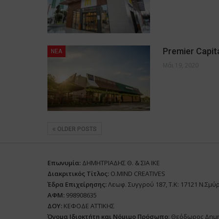
Premier Capit
NEA
Μάι 19, 2020
OLDER POSTS
Επωνυμία:
ΔΗΜΗΤΡΙΑΔΗΣ Θ. & ΣΙΑ ΙΚΕ
Διακριτικός Τίτλος:
O.MIND CREATIVES
Έδρα Επιχείρησης:
Λεωφ. Συγγρού 187, Τ.Κ: 17121 Ν.Σμύ
ΑΦΜ:
998908635
ΔΟΥ:
ΚΕΦΟΔΕ ΑΤΤΙΚΗΣ
Όνομα Ιδιοκτήτη και Νόμιμο Πρόσωπο
: Θεόδωρος Δημ