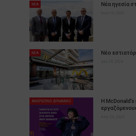
Νέα ηγεσία σ
NEA
Ιούν 10, 2025
Nέο εστιατόρ
NEA
Δεκ 29, 2024
Η McDonald’s
ΑΝΘΡΩΠΙΝΟ ΔΥΝΑΜΙΚΟ
εργαζόμενου
Απρ 24, 2024