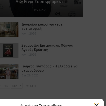
Δεν Είναι Σουπερμάρκετ»
Ιαν 3, 2026
Δύσκολοι καιροί για vegan
εστιατορική
Ιαν 1, 2026
Σταυρούλα Επιτροπάκη: Οδηγός
Αγοράς Κρέατος
Ιαν 1, 2026
Γιώργος Τσαπάρας: «Η Ελλάδα είναι
σταυροδρόμι»
Δεκ 28, 2025
PREV
NEXT
1 of 1.118
υ Μαίρη
Διαχείριση Συγκατάθεσης