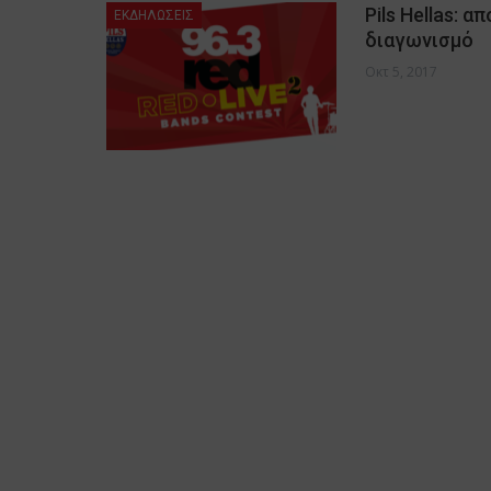
Pils Hellas: 
ΕΚΔΗΛΩΣΕΙΣ
διαγωνισμό
Οκτ 5, 2017