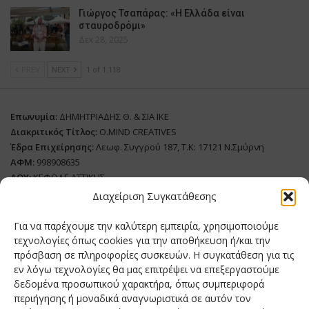
Γιώργος Τσαπάρας: «Η Ελλάδα είναι
σταυροδρόμι»
Δεκ 28, 2025
PREV
NEXT
1 of 1.118
Επωνυμία:
ΔΗΜΗΤΡΙΑΔΗΣ Θ. & ΣΙΑ ΙΚΕ
Διακριτικός Τίτλος:
O.MIND CREATIVES
Έδρα Επιχείρησης:
Λεωφ. Συγγρού 187, Τ.Κ: 17121 Ν.Σμύρνη
ΑΦΜ:
998908635
ΔΟΥ:
ΚΕΦΟΔΕ ΑΤΤΙΚΗΣ
Όνομα Ιδιοκτήτη και Νόμιμο Πρόσωπο
: Θεόδωρος Δημητριάδης
Διαχείριση Συγκατάθεσης
Διευθυντής Σύνταξης:
Ευθυμιάτου Μαίρη
Για να παρέχουμε την καλύτερη εμπειρία, χρησιμοποιούμε
Domain:
grillmagazine.gr
τεχνολογίες όπως cookies για την αποθήκευση ή/και την
πρόσβαση σε πληροφορίες συσκευών. Η συγκατάθεση για τις
Δικαιούχος Domain:
Θεόδωρος Δημητριάδης
εν λόγω τεχνολογίες θα μας επιτρέψει να επεξεργαστούμε
Διευθυντής:
Θεόδωρος Δημητριάδης
δεδομένα προσωπικού χαρακτήρα, όπως συμπεριφορά
Διαχειριστής:
Θεόδωρος Δημητριάδης
περιήγησης ή μοναδικά αναγνωριστικά σε αυτόν τον
Δήλωση Συμμόρφωσης