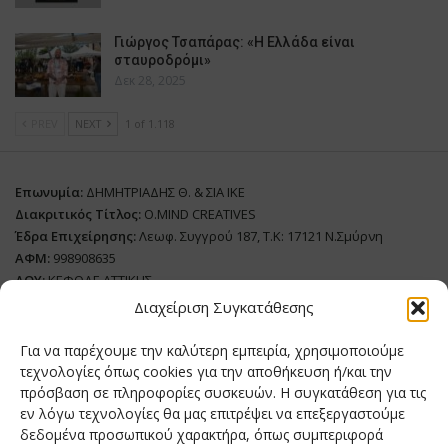
Γιώργος Τσαπάρας: «Η Ελλάδα είναι
σταυροδρόμι»
Δεκ 28, 2025
PREV
NEXT
1 of 1.118
Επωνυμία:
ΔΗΜΗΤΡΙΑΔΗΣ Θ. & ΣΙΑ ΙΚΕ
Διακριτικός Τίτλος:
O.MIND CREATIVES
Έδρα Επιχείρησης:
Λεωφ. Συγγρού 187, Τ.Κ: 17121 Ν.Σμύρνη
ΑΦΜ:
998908635
ΔΟΥ:
ΚΕΦΟΔΕ ΑΤΤΙΚΗΣ
Όνομα Ιδιοκτήτη και Νόμιμο Πρόσωπο
: Θεόδωρος Δημητριάδης
Διαχείριση Συγκατάθεσης
Διευθυντής Σύνταξης:
Ευθυμιάτου Μαίρη
Για να παρέχουμε την καλύτερη εμπειρία, χρησιμοποιούμε
Domain:
grillmagazine.gr
τεχνολογίες όπως cookies για την αποθήκευση ή/και την
πρόσβαση σε πληροφορίες συσκευών. Η συγκατάθεση για τις
Δικαιούχος Domain:
Θεόδωρος Δημητριάδης
εν λόγω τεχνολογίες θα μας επιτρέψει να επεξεργαστούμε
Διευθυντής:
Θεόδωρος Δημητριάδης
δεδομένα προσωπικού χαρακτήρα, όπως συμπεριφορά
Διαχειριστής:
Θεόδωρος Δημητριάδης