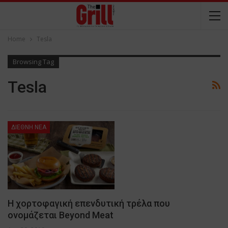
Home
Tesla
Browsing Tag
Tesla
ΔΙΕΘΝΗ ΝΕΑ
Η χορτοφαγική επενδυτική τρέλα που
ονομάζεται Beyond Meat