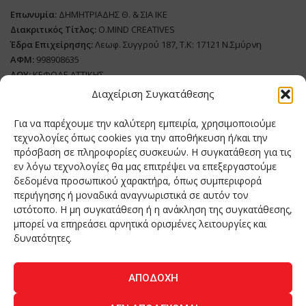
Επωνυμία:
ΔΗΜΗΤΡΙΑΔΗΣ Θ. & ΣΙΑ ΙΚΕ
Διακριτικός Τίτλος:
O.MIND CREATIVES
Έδρα Επιχείρησης:
Λεωφ. Συγγρού 187, Τ.Κ: 17121 Ν.Σμύρνη
ΑΦΜ:
998908635
ΔΟΥ:
ΚΕΦΟΔΕ ΑΤΤΙΚΗΣ
Όνομα Ιδιοκτήτη και Νόμιμο Πρόσωπο
: Θεόδωρος Δημητριάδης
Διαχείριση Συγκατάθεσης
Διευθυντής Σύνταξης:
Ευθυμιάτου Μαίρη
Για να παρέχουμε την καλύτερη εμπειρία, χρησιμοποιούμε
Domain:
grillmagazine.gr
τεχνολογίες όπως cookies για την αποθήκευση ή/και την
Δικαιούχος Domain:
Θεόδωρος Δημητριάδης
πρόσβαση σε πληροφορίες συσκευών. Η συγκατάθεση για τις
εν λόγω τεχνολογίες θα μας επιτρέψει να επεξεργαστούμε
Διευθυντής:
Θεόδωρος Δημητριάδης
δεδομένα προσωπικού χαρακτήρα, όπως συμπεριφορά
Διαχειριστής:
Θεόδωρος Δημητριάδης
περιήγησης ή μοναδικά αναγνωριστικά σε αυτόν τον
Δήλωση Συμμόρφωσης
ιστότοπο. Η μη συγκατάθεση ή η ανάκληση της συγκατάθεσης,
μπορεί να επηρεάσει αρνητικά ορισμένες λειτουργίες και
Αριθμός Πιστοποίησης Μ.Η.Τ.:
242276
δυνατότητες.
ΑΠΟΔΟΧΉ
Home
NEA
ΚΟΥΖΙΝΑ
ΤΕΧΝΟΛΟΓΙΑ
ΛΕΙΤΟΥΡΓΙΑ