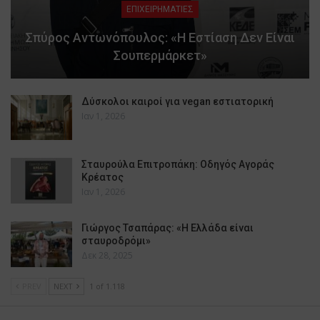
ΕΠΙΧΕΙΡΗΜΑΤΙΕΣ
Σπύρος Αντωνόπουλος: «Η Εστίαση Δεν Είναι
Σουπερμάρκετ»
Δύσκολοι καιροί για vegan εστιατορική
Ιαν 1, 2026
Σταυρούλα Επιτροπάκη: Οδηγός Αγοράς
Κρέατος
Ιαν 1, 2026
Γιώργος Τσαπάρας: «Η Ελλάδα είναι
σταυροδρόμι»
Δεκ 28, 2025
PREV
NEXT
1 of 1.118