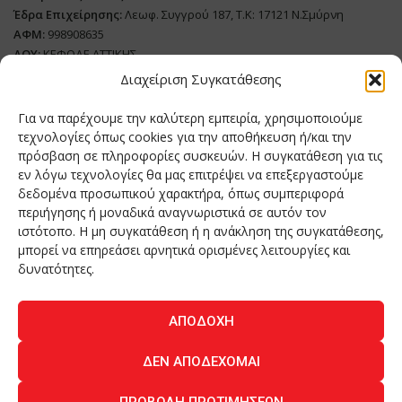
Έδρα Επιχείρησης:
Λεωφ. Συγγρού 187, Τ.Κ: 17121 Ν.Σμύρνη
ΑΦΜ:
998908635
ΔΟΥ:
ΚΕΦΟΔΕ ΑΤΤΙΚΗΣ
Όνομα Ιδιοκτήτη και Νόμιμο Πρόσωπο
: Θεόδωρος Δημητριάδης
Διαχείριση Συγκατάθεσης
Διευθυντής Σύνταξης:
Ευθυμιάτου Μαίρη
Για να παρέχουμε την καλύτερη εμπειρία, χρησιμοποιούμε
Domain:
grillmagazine.gr
τεχνολογίες όπως cookies για την αποθήκευση ή/και την
πρόσβαση σε πληροφορίες συσκευών. Η συγκατάθεση για τις
Δικαιούχος Domain:
Θεόδωρος Δημητριάδης
εν λόγω τεχνολογίες θα μας επιτρέψει να επεξεργαστούμε
Διευθυντής:
Θεόδωρος Δημητριάδης
δεδομένα προσωπικού χαρακτήρα, όπως συμπεριφορά
Διαχειριστής:
Θεόδωρος Δημητριάδης
περιήγησης ή μοναδικά αναγνωριστικά σε αυτόν τον
Δήλωση Συμμόρφωσης
ιστότοπο. Η μη συγκατάθεση ή η ανάκληση της συγκατάθεσης,
μπορεί να επηρεάσει αρνητικά ορισμένες λειτουργίες και
Αριθμός Πιστοποίησης Μ.Η.Τ.:
242276
δυνατότητες.
ΑΠΟΔΟΧΉ
Home
NEA
ΚΟΥΖΙΝΑ
ΤΕΧΝΟΛΟΓΙΑ
ΛΕΙΤΟΥΡΓΙΑ
ΔΕΝ ΑΠΟΔΈΧΟΜΑΙ
ΑΝΘΡΩΠΟΙ
ΠΕΡΙΟΔΙΚΟ
ΕΠΙΚΟΙΝΩΝΙΑ
ΠΡΟΒΟΛΉ ΠΡΟΤΙΜΉΣΕΩΝ