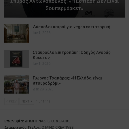
Σπύρος Αντωνόπουλος: «Η Εστίαση Δεν Είναι
Σουπερμάρκετ»
Δύσκολοι καιροί για vegan εστιατορική
Ιαν 1, 2026
Σταυρούλα Επιτροπάκη: Οδηγός Αγοράς
Κρέατος
Ιαν 1, 2026
Γιώργος Τσαπάρας: «Η Ελλάδα είναι
σταυροδρόμι»
Δεκ 28, 2025
PREV
NEXT
1 of 1.118
Επωνυμία:
ΔΗΜΗΤΡΙΑΔΗΣ Θ. & ΣΙΑ ΙΚΕ
Διακριτικός Τίτλος:
O.MIND CREATIVES