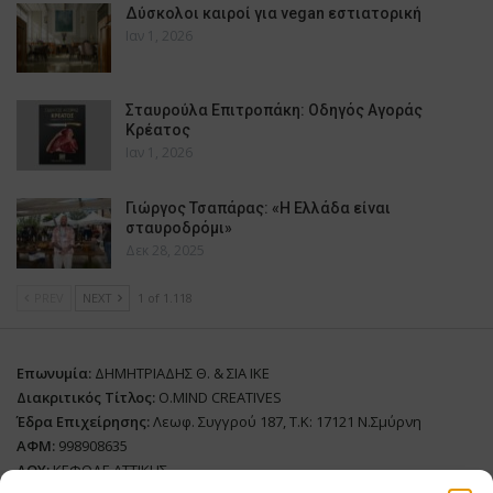
Δύσκολοι καιροί για vegan εστιατορική
Ιαν 1, 2026
Σταυρούλα Επιτροπάκη: Οδηγός Αγοράς
Κρέατος
Ιαν 1, 2026
Γιώργος Τσαπάρας: «Η Ελλάδα είναι
σταυροδρόμι»
Δεκ 28, 2025
PREV
NEXT
1 of 1.118
Επωνυμία:
ΔΗΜΗΤΡΙΑΔΗΣ Θ. & ΣΙΑ ΙΚΕ
Διακριτικός Τίτλος:
O.MIND CREATIVES
Έδρα Επιχείρησης:
Λεωφ. Συγγρού 187, Τ.Κ: 17121 Ν.Σμύρνη
ΑΦΜ:
998908635
ΔΟΥ:
ΚΕΦΟΔΕ ΑΤΤΙΚΗΣ