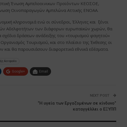
ιστική Ένωση Αμπελοοινικων Προϊόντων ΚΕΟΣΟΕ,
νωση Οινοπαραγωγών Αμπελώνα Αττικής ΕΝΟΑΑ.
ομική κληρονομιά ενώ οι σύνεδροι, Έλληνες και ξένοι
ικών Αδελφοτήτων των διάφορων ευρωπαϊκών χωρών, θα
τα σχέδια δράσεων ανάδειξης του «τουρισμού φαγητού»
Οργανισμός Τουρισμού, και στο πλαίσιο της Έκθεσης οι
υν και θα παρουσιάσουν διαφορετικά εθνικά εδέσματα.
ής Acropolis
Google+
Email
NEXT POST
“Η υγεία των Εργαζομένων σε κίνδυνο”
καταγγέλλει ο ΕΞΥΠΠ