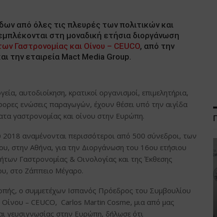
δων από όλες τις πλευρές των πολιτικών και
εμπλέκονται στη μοναδική ετήσια διοργάνωση
ν Γαστρονομίας και Οίνου – CEUCO
, από την
ι την εταιρεία Mact Media Group.
εία, αυτοδιοίκηση, κρατικοί οργανισμοί, επιμελητήρια,
άφορες ενώσεις παραγωγών, έχουν θέσει υπό την αιγίδα
ατα γαστρονομίας και οίνου στην Ευρώπη.
υ 2018 αναμένονται περισσότεροι από 500 σύνεδροι, των
υ, στην Αθήνα, για την Διοργάνωση του 16ου ετήσιου
των Γαστρονομίας & Οινολογίας και της Έκθεσης
ου, στο Ζάππειο Μέγαρο.
οπής, ο συμμετέχων Ισπανός Πρόεδρος του Συμβουλίου
Οίνου – CEUCO, Carlos Martin Cosme, μια από μας
ι γευσιγνωσίας στην Ευρώπη, δήλωσε ότι