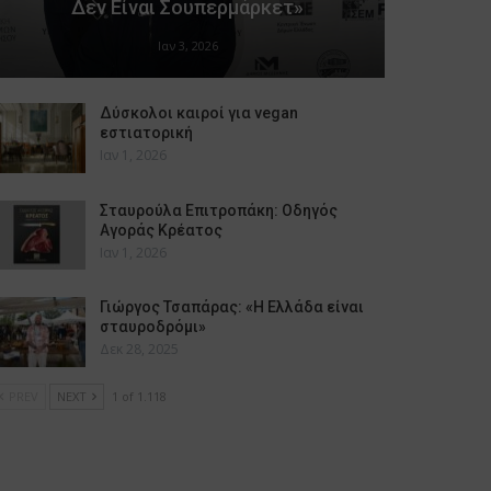
Δεν Είναι Σουπερμάρκετ»
Ιαν 3, 2026
Δύσκολοι καιροί για vegan
εστιατορική
Ιαν 1, 2026
Σταυρούλα Επιτροπάκη: Οδηγός
Αγοράς Κρέατος
Ιαν 1, 2026
Γιώργος Τσαπάρας: «Η Ελλάδα είναι
σταυροδρόμι»
Δεκ 28, 2025
PREV
NEXT
1 of 1.118