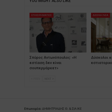
YOU MIGHT ALSO LIKE
ΕΠΙΧΕΙΡΗΜΑΤΙΕΣ
ΔΙΕΘΝΗ ΝΕΑ
Σπύρος Αντωνόπουλος: «Η
Δύσκολοι κα
εστίαση δεν είναι
εστιατορικ
σουπερμάρκετ»
PREV
NEXT
Επωνυμία:
ΔΗΜΗΤΡΙΑΔΗΣ Θ. & ΣΙΑ ΙΚΕ