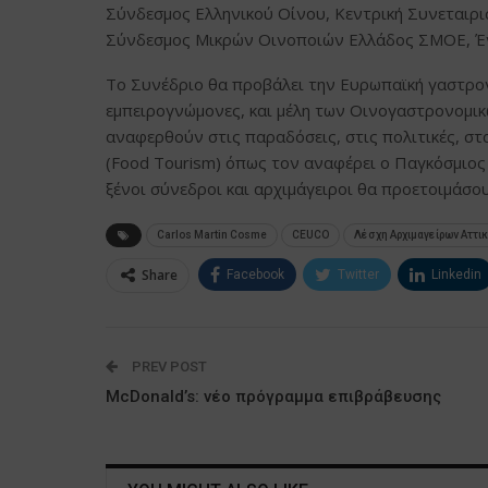
Σύνδεσμος Ελληνικού Οίνου, Κεντρική Συνεταιρ
Σύνδεσμος Μικρών Οινοποιών Ελλάδος ΣΜΟΕ, Έ
Το Συνέδριο θα προβάλει την Ευρωπαϊκή γαστρον
εμπειρογνώμονες, και μέλη των Οινογαστρονομ
αναφερθούν στις παραδόσεις, στις πολιτικές, σ
(Food Tourism) όπως τον αναφέρει ο Παγκόσμιος 
ξένοι σύνεδροι και αρχιμάγειροι θα προετοιμάσο
Carlos Martin Cosme
CEUCO
Λέσχη Αρχιμαγείρων Αττικ
Share
Facebook
Twitter
Linkedin
PREV POST
McDonald’s: νέο πρόγραμμα επιβράβευσης