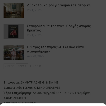
Δύσκολοι καιροί για vegan εστιατορική
Ιαν 1, 2026
Σταυρούλα Επιτροπάκη: Οδηγός Αγοράς
Κρέατος
Ιαν 1, 2026
Γιώργος Τσαπάρας: «Η Ελλάδα είναι
σταυροδρόμι»
Δεκ 28, 2025
PREV
NEXT
1 of 1.118
Επωνυμία:
ΔΗΜΗΤΡΙΑΔΗΣ Θ. & ΣΙΑ ΙΚΕ
Διακριτικός Τίτλος:
O.MIND CREATIVES
Έδρα Επιχείρησης:
Λεωφ. Συγγρού 187, Τ.Κ: 17121 Ν.Σμύρνη
ΑΦΜ:
998908635
ΔΟΥ:
ΚΕΦΟΔΕ ΑΤΤΙΚΗΣ