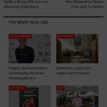
Ήρθε η Kargo IPA από την
Νέα Μπαγκέτα Gluten
Αθηναϊκή Ζυθοποιία
Free από τη Select
YOU MIGHT ALSO LIKE
ΕΠΙΧΕΙΡΗΜΑΤΙΕΣ
ΔΙΕΘΝΗ ΝΕΑ
Σπύρος Αντωνόπουλος:
Δύσκολοι καιροί για
«Η εστίαση δεν είναι
vegan εστιατορική
σουπερμάρκετ»
ΣΥΓΓΡΑΦΕΙΣ
ΣΕΦ