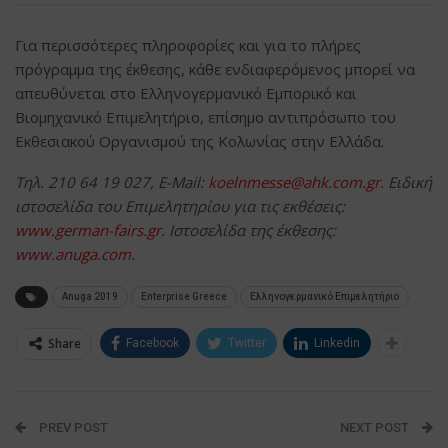
Για περισσότερες πληροφορίες και για το πλήρες
πρόγραμμα της έκθεσης, κάθε ενδιαφερόμενος μπορεί να
απευθύνεται στο Ελληνογερμανικό Εμπορικό και
Βιομηχανικό Επιμελητήριο, επίσημο αντιπρόσωπο του
Εκθεσιακού Οργανισμού της Κολωνίας στην Ελλάδα.
Tηλ. 210 64 19 027, E-Mail:
koelnmesse@ahk.com.gr
.
Eιδική
ιστοσελίδα του Επιμελητηρίου για τις εκθέσεις:
www.german-fairs.gr
. Iστοσελίδα της έκθεσης:
www.anuga.com.
Anuga 2019
Enterprise Greece
Ελληνογερμανικό Επιμελητήριο
Share
Facebook
Twitter
Linkedin
PREV POST
NEXT POST